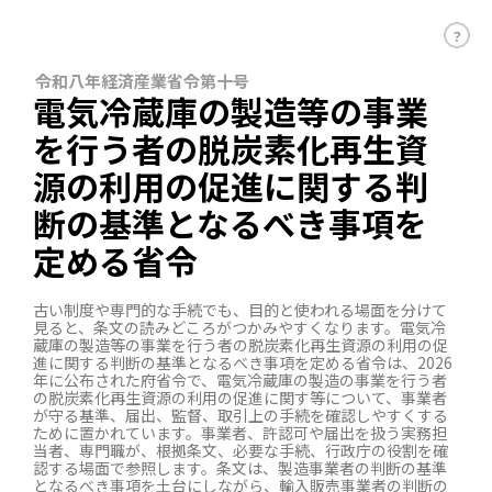
？
令和八年経済産業省令第十号
電気冷蔵庫の製造等の事業
を行う者の脱炭素化再生資
源の利用の促進に関する判
断の基準となるべき事項を
定める省令
古い制度や専門的な手続でも、目的と使われる場面を分けて
見ると、条文の読みどころがつかみやすくなります。電気冷
蔵庫の製造等の事業を行う者の脱炭素化再生資源の利用の促
進に関する判断の基準となるべき事項を定める省令は、2026
年に公布された府省令で、電気冷蔵庫の製造の事業を行う者
の脱炭素化再生資源の利用の促進に関す等について、事業者
が守る基準、届出、監督、取引上の手続を確認しやすくする
ために置かれています。事業者、許認可や届出を扱う実務担
当者、専門職が、根拠条文、必要な手続、行政庁の役割を確
認する場面で参照します。条文は、製造事業者の判断の基準
となるべき事項を土台にしながら、輸入販売事業者の判断の