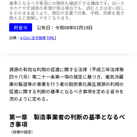
基準となるべき事項との関係も確認できる構成です。古いカ
タカナや文語体の表現が残る場合でも、読むときは言い回し
をそのまま追うより、現在の言葉で対象、手続、効果を置き
換えると理解しやすくなります。
府省令
公布日：令和08年03月19日
出典：
e-Gov 法令検索
[
XML
]
資源の有効な利用の促進に関する法律（平成三年法律第
四十八号）第二十一条第一項の規定に基づき、電気冷蔵
庫の製造等の事業を行う者の脱炭素化再生資源の利用の
促進に関する判断の基準となるべき事項を定める省令を
次のように定める。
第一章 製造事業者の判断の基準となるべ
き事項
（目標の設定）