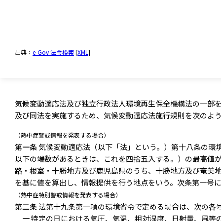
出典：
e-Gov 法令検索
[
XML
]
気候変動適応法及び独立行政法人環境再生保全機構法の一部
及び同法を実施するため、気候変動適応法施行規則を次のよ
（熱中症警戒情報を発表する場合）
第一条
気候変動適応法（以下「法」という。）第十八条の環
以下の端数があるときは、これを四捨五入する。）の最高値
路・根室・十勝地方及び鹿児島県のうち、十勝地方及び奄美
を基に値を算出し、情報提供を行う地点をいう。次条第一号
（熱中症特別警戒情報を発表する場合）
第二条
法第十九条第一項の環境省令で定める場合は、次の各
一
特定の日における気圧、気温、相対湿度、日射量、風等