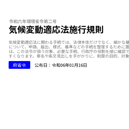
令和六年環境省令第二号
気候変動適応法施行規則
気候変動適応法に関わる手続では、法律本体だけでなく、細かな基
について、申請、届出、様式、基準などの手続を整理するために
は、この法令が扱う対象、必要な手続、行政庁の役割を順に確認
すくなります。章名や条文見出しを手がかりに、制度の目的、対
府省令
公布日：令和06年01月16日