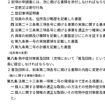
２ 前項の申請書には、次に掲げる書類を添付しなければなら
一
定款又は寄付行為
二
登記事項証明書
三
役員の氏名、住所及び略歴を記載した書面
四
法第二十三条第三項各号に掲げる事業の実施に関する基
五
法第二十三条第三項各号に掲げる事業を適正かつ確実に
六
資産の総額及び種類を記載した書面並びにこれを証する
七
第九条第一号の実施要領を記載した書面
八
第九条第二号の計画を記載した書面
（名称等の変更）
第八条
熱中症対策普及団体（次項において「普及団体」とい
長に提出しなければならない。
２ 普及団体は、前条第二項各号に掲げる書類の内容に変更が
（個人に関する情報の取扱い）
第九条
法第二十三条第一項第二号の環境省令で定める措置は
一
個人に関する情報の適正な取扱いの方法その他熱中症対
二
個人に関する情報の適正な取扱いその他熱中症対策普及
と。