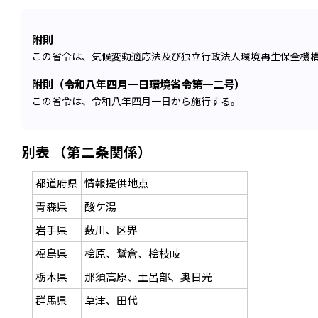
附則
この省令は、気候変動適応法及び独立行政法人環境再生保全機
附則（令和八年四月一日環境省令第一二号）
この省令は、令和八年四月一日から施行する。
別表 （第二条関係）
都道府県
情報提供地点
青森県
酸ケ湯
岩手県
薮川、区界
福島県
桧原、鷲倉、桧枝岐
栃木県
那須高原、土呂部、奥日光
群馬県
草津、田代