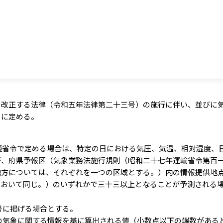
を改正する法律（令和五年法律第二十三号）の施行に伴い、並びに
うに定める。
境省令で定める場合は、特定の日における気圧、気温、相対湿度、
が、府県予報区（気象業務法施行規則（昭和二十七年運輸省令第百
地方については、それぞれを一つの区域とする。）内の情報提供地
において同じ。）のいずれかで三十三以上となることが予測される
号に掲げる場合とする。
の気象に関する情報を基に算出される値（小数点以下の端数がある