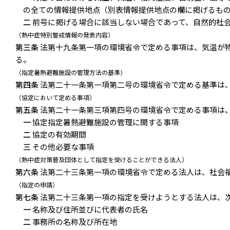
の全ての情報提供地点（別表情報提供地点の欄に掲げるも
二
前号に掲げる場合に該当しない場合であって、自然的社
（熱中症特別警戒情報の発表内容）
第三条
法第十九条第一項の環境省令で定める事項は、気温が
る。
（指定暑熱避難施設の管理方法の基準）
第四条
法第二十一条第一項第二号の環境省令で定める基準は
（協定において定める事項）
第五条
法第二十一条第三項第四号の環境省令で定める事項は
一
協定指定暑熱避難施設の管理に関する事項
二
協定の有効期間
三
その他必要な事項
（熱中症対策普及団体として指定を受けることができる法人）
第六条
法第二十三条第一項の環境省令で定める法人は、社会
（指定の申請）
第七条
法第二十三条第一項の指定を受けようとする法人は、
一
名称及び住所並びに代表者の氏名
二
事務所の名称及び所在地