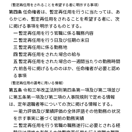
（暫定再任用をされることを希望する者に明示する事項）
第四条
任命権者は、暫定再任用を行うに当たっては、あ
らかじめ、暫定再任用をされることを希望する者に、次
に掲げる事項を明示するものとする。
一
暫定再任用を行う官職に係る職務内容
二
暫定再任用を行う日及び任期の末日
三
暫定再任用に係る勤務地
四
暫定再任用をされた場合の給与
五
暫定再任用をされた場合の一週間当たりの勤務時間
六
前各号に掲げるもののほか、任命権者が必要と認め
る事項
（暫定再任用の選考に用いる情報）
第五条
令和三年改正法附則第四条第一項及び第二項並び
に第五条第一項及び第二項の人事院規則で定める情報
は、定年退職者等についての次に掲げる情報とする。
一
能力評価及び業績評価の全体評語その他勤務の状況
を示す事実に基づく従前の勤務実績
二
暫定再任用を行う官職の職務遂行に必要とされる経