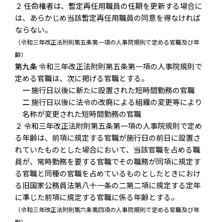
２ 任命権者は、暫定再任用職員の任期を更新する場合に
は、あらかじめ当該暫定再任用職員の同意を得なければ
ならない。
（令和三年改正法附則第五条第一項の人事院規則で定める官職及び年
齢）
第九条
令和三年改正法附則第五条第一項の人事院規則で
定める官職は、次に掲げる官職とする。
一
施行日以後に新たに設置された短時間勤務の官職
二
施行日以後に法令の改廃による組織の変更等により
名称が変更された短時間勤務の官職
２ 令和三年改正法附則第五条第一項の人事院規則で定め
る年齢は、前項に規定する官職が施行日の前日に設置さ
れていたものとした場合において、当該官職を占める職
員が、常時勤務を要する官職でその職務が同項に規定す
る官職と同種の官職を占めているものとしたときにおけ
る旧国家公務員法第八十一条の二第二項に規定する定年
に準じた前項に規定する官職に係る年齢とする。
（令和三年改正法附則第六条第四項の人事院規則で定める官職及び年
齢）