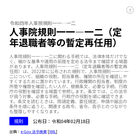
？
令和四年人事院規則一一―一二
人事院規則一一―一二（定
年退職者等の暫定再任用）
人事院規則一一―一二に関わる手続では、法律本体だけでな
く、細かな基準や運用の前提を定める法令まで確認する場面
があります。人事院規則一一―一二（定年退職者等の暫定再
任用）は、2022年に公布された規則で、人事院規則一一―一
二について、組織の役割、担当事務、権限の所在を確認しや
すくするために置かれています。行政機関の担当者、制度の
所管や権限を確認したい人が、根拠条文、必要な手続、行政
庁の役割を確認する場面で参照します。条文では、この法令
が扱う対象、必要な手続、行政庁の役割を順に確認できま
す。条文を読むときは、用語定義、委任規定、申請や届出の
条件を順に追うと、関連する政令、省令、告示とのつながり
も整理しやすくなります。
規則
公布日：令和04年02月18日
出典：
e-Gov 法令検索
[
XML
]