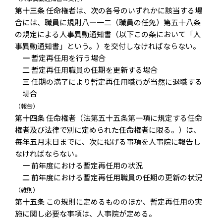
第十三条
任命権者は、次の各号のいずれかに該当する場
合には、職員に規則八―一二（職員の任免）第五十八条
の規定による人事異動通知書（以下この条において「人
事異動通知書」という。）を交付しなければならない。
一
暫定再任用を行う場合
二
暫定再任用職員の任期を更新する場合
三
任期の満了により暫定再任用職員が当然に退職する
場合
（報告）
第十四条
任命権者（法第五十五条第一項に規定する任命
権者及び法律で別に定められた任命権者に限る。）は、
毎年五月末日までに、次に掲げる事項を人事院に報告し
なければならない。
一
前年度における暫定再任用の状況
二
前年度における暫定再任用職員の任期の更新の状況
（雑則）
第十五条
この規則に定めるもののほか、暫定再任用の実
施に関し必要な事項は、人事院が定める。