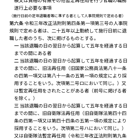
験又は資格の有無その他暫定再任用を行う官職の職務
遂行上必要な事項
（施行日前の定年退職者等に準ずる者として人事院規則で定める者）
第六条
令和三年改正法附則第四条第一項第三号の人事院
規則で定める者は、二十五年以上勤続して施行日前に退
職した者のうち、次に掲げるものとする。
一
当該退職の日の翌日から起算して五年を経過する日
までの間にある者
二
当該退職の日の翌日から起算して五年を経過する日
までの間に、旧法再任用（旧国家公務員法第八十一条
の四第一項又は第八十一条の五第一項の規定により採
用することをいう。次項第二号ロにおいて同じ。）又
は暫定再任用をされたことがある者（前号に掲げる者
を除く。）
三
当該退職の日の翌日から起算して五年を経過する日
までの間に、旧自衛隊法再任用（旧自衛隊法第四十四
条の四第一項又は第四十四条の五第一項の規定により
採用することをいう。次項第二号ハにおいて同じ。）
又は自衛隊法暫定再任用（令和三年改正法附則第九条