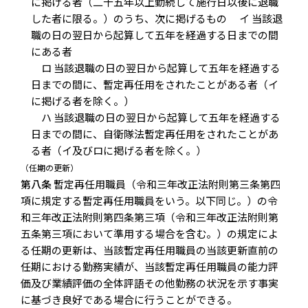
に掲げる者（二十五年以上勤続して施行日以後に退職
した者に限る。）のうち、次に掲げるもの イ 当該退
職の日の翌日から起算して五年を経過する日までの間
にある者
ロ 当該退職の日の翌日から起算して五年を経過する
日までの間に、暫定再任用をされたことがある者（イ
に掲げる者を除く。）
ハ 当該退職の日の翌日から起算して五年を経過する
日までの間に、自衛隊法暫定再任用をされたことがあ
る者（イ及びロに掲げる者を除く。）
（任期の更新）
第八条
暫定再任用職員（令和三年改正法附則第三条第四
項に規定する暫定再任用職員をいう。以下同じ。）の令
和三年改正法附則第四条第三項（令和三年改正法附則第
五条第三項において準用する場合を含む。）の規定によ
る任期の更新は、当該暫定再任用職員の当該更新直前の
任期における勤務実績が、当該暫定再任用職員の能力評
価及び業績評価の全体評語その他勤務の状況を示す事実
に基づき良好である場合に行うことができる。