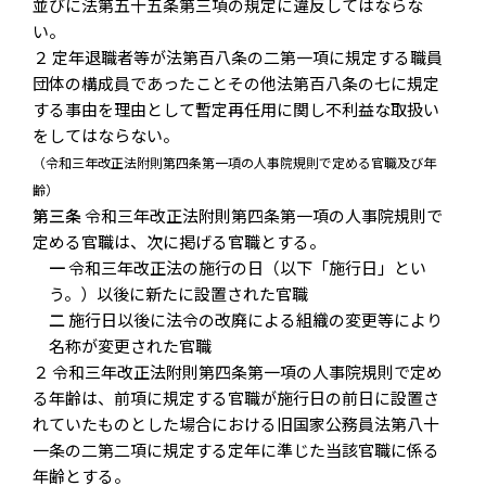
並びに法第五十五条第三項の規定に違反してはならな
い。
２ 定年退職者等が法第百八条の二第一項に規定する職員
団体の構成員であったことその他法第百八条の七に規定
する事由を理由として暫定再任用に関し不利益な取扱い
をしてはならない。
（令和三年改正法附則第四条第一項の人事院規則で定める官職及び年
齢）
第三条
令和三年改正法附則第四条第一項の人事院規則で
定める官職は、次に掲げる官職とする。
一
令和三年改正法の施行の日（以下「施行日」とい
う。）以後に新たに設置された官職
二
施行日以後に法令の改廃による組織の変更等により
名称が変更された官職
２ 令和三年改正法附則第四条第一項の人事院規則で定め
る年齢は、前項に規定する官職が施行日の前日に設置さ
れていたものとした場合における旧国家公務員法第八十
一条の二第二項に規定する定年に準じた当該官職に係る
年齢とする。