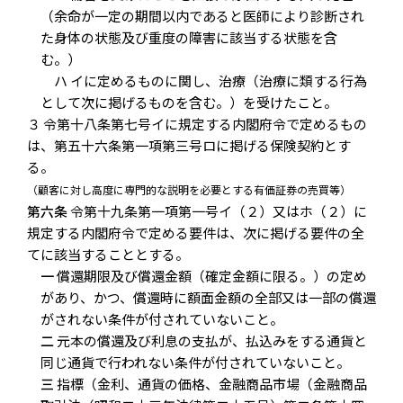
（余命が一定の期間以内であると医師により診断され
た身体の状態及び重度の障害に該当する状態を含
む。）
ハ イに定めるものに関し、治療（治療に類する行為
として次に掲げるものを含む。）を受けたこと。
３ 令第十八条第七号イに規定する内閣府令で定めるもの
は、第五十六条第一項第三号ロに掲げる保険契約とす
る。
（顧客に対し高度に専門的な説明を必要とする有価証券の売買等）
第六条
令第十九条第一項第一号イ（２）又はホ（２）に
規定する内閣府令で定める要件は、次に掲げる要件の全
てに該当することとする。
一
償還期限及び償還金額（確定金額に限る。）の定め
があり、かつ、償還時に額面金額の全部又は一部の償還
がされない条件が付されていないこと。
二
元本の償還及び利息の支払が、払込みをする通貨と
同じ通貨で行われない条件が付されていないこと。
三
指標（金利、通貨の価格、金融商品市場（金融商品