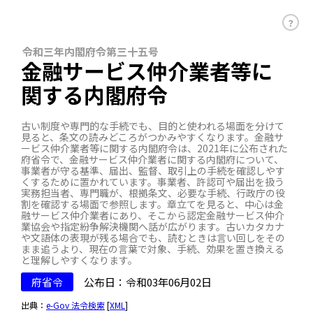
？
令和三年内閣府令第三十五号
金融サービス仲介業者等に
関する内閣府令
古い制度や専門的な手続でも、目的と使われる場面を分けて
見ると、条文の読みどころがつかみやすくなります。金融サ
ービス仲介業者等に関する内閣府令は、2021年に公布された
府省令で、金融サービス仲介業者に関する内閣府について、
事業者が守る基準、届出、監督、取引上の手続を確認しやす
くするために置かれています。事業者、許認可や届出を扱う
実務担当者、専門職が、根拠条文、必要な手続、行政庁の役
割を確認する場面で参照します。章立てを見ると、中心は金
融サービス仲介業者にあり、そこから認定金融サービス仲介
業協会や指定紛争解決機関へ話が広がります。古いカタカナ
や文語体の表現が残る場合でも、読むときは言い回しをその
まま追うより、現在の言葉で対象、手続、効果を置き換える
と理解しやすくなります。
府省令
公布日：令和03年06月02日
出典：
e-Gov 法令検索
[
XML
]