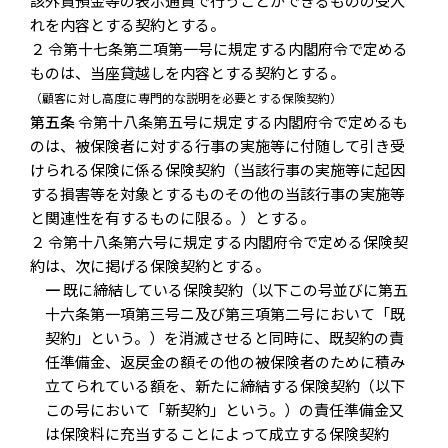
該外貨預金等の表示通貨で行うことができるものの受入
れを内容とする契約とする。
２ 令第十七条第二項第一号に規定する内閣府令で定める
ものは、当座貸越しを内容とする契約とする。
（顧客に対し高度に専門的な説明を必要とする保険契約）
第五条
令第十八条第五号に規定する内閣府令で定めるも
のは、被保険者に対する行事の実施等に付随して引き受
けられる保険に係る保険契約（当該行事の実施等に起因
する損害等を対象とするものその他の当該行事の実施等
と関連性を有するものに限る。）とする。
２ 令第十八条第六号に規定する内閣府令で定める保険契
約は、次に掲げる保険契約とする。
一
既に締結している保険契約（以下この号並びに第五
十六条第一項第三号ニ及び第三項第二号において「既
契約」という。）を消滅させると同時に、既契約の責
任準備金、返戻金の額その他の被保険者のために積み
立てられている額を、新たに締結する保険契約（以下
この号において「新契約」という。）の責任準備金又
は保険料に充当することによって成立する保険契約