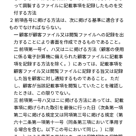
って調製するファイルに記載事項を記録したものを交
付する方法
２ 前項各号に掲げる方法は、次に掲げる基準に適合する
ものでなければならない。
一
顧客が顧客ファイル又は閲覧ファイルへの記録を出
力することにより書面を作成できるものであること。
二
前項第一号イ、ハ又はニに掲げる方法（顧客の使用
に係る電子計算機に備えられた顧客ファイルに記載事
項を記録する方法を除く。）にあっては、記載事項を
顧客ファイル又は閲覧ファイルに記録する旨又は記録
した旨を顧客に対し通知するものであること。 ただ
し、顧客が当該記載事項を閲覧していたことを確認し
たときは、この限りでない。
三
前項第一号ハ又はニに掲げる方法にあっては、記載
事項に掲げられた取引を最後に行った日（次条第一項
第二号に掲げる規定又は同項第三号に掲げる規定（第
六十二条第一項第十一号（同条第三項において準用す
る場合を含む。以下この号において同じ。）に限