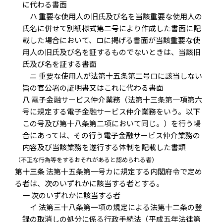
に代わる書面
ハ 重要な使用人の旧氏及び名を当該重要な使用人の
氏名に併せて別紙様式第二号により作成した書面に記
載した場合において、ロに掲げる書面が当該重要な使
用人の旧氏及び名を証するものでないときは、当該旧
氏及び名を証する書面
ニ 重要な使用人が法第十五条第二号ロに該当しない
旨の官公署の証明書又はこれに代わる書面
八
電子金融サービス仲介業務（法第十三条第一項第六
号に規定する電子金融サービス仲介業務をいう。以下
この号及び第十八条第二項において同じ。）を行う場
合にあっては、その行う電子金融サービス仲介業務の
内容及び当該業務を遂行する体制を記載した書類
（不正な行為等をするおそれがあると認められる者）
第十三条
法第十五条第一号カに規定する内閣府令で定め
る者は、次のいずれかに該当する者とする。
一
次のいずれかに該当する者
イ 法第三十八条第一項の規定による法第十二条の登
録の取消しの処分に係る行政手続法（平成五年法律第