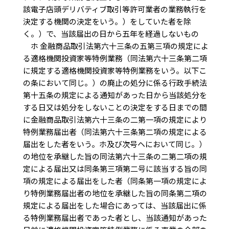
該電子店頭デリバティブ取引等許可業者の業務執行を
決定する機関の決定をいう。）をしていた者を除
く。）で、当該届出の日から五年を経過しないもの
ホ 金融商品取引法第六十三条の五第三項の規定によ
る適格機関投資家等特例業務（同法第六十三条第二項
に規定する適格機関投資家等特例業務をいう。以下こ
の条において同じ。）の廃止の処分に係る行政手続法
第十五条の規定による通知があった日から当該処分を
する日又は処分をしないことの決定をする日までの間
に金融商品取引法第六十三条の二第一項の規定により
特例業務届出者（同法第六十三条第二項の規定による
届出をした者をいう。ホ及び次号ヘにおいて同じ。）
の地位を承継した旨の同法第六十三条の二第二項の規
定による届出又は同条第三項第二号に該当する旨の同
項の規定による届出をした者（同条第一項の規定によ
り特例業務届出者の地位を承継した旨の同条第二項の
規定による届出をした場合にあっては、当該届出に係
る特例業務届出者であった者とし、当該通知があった