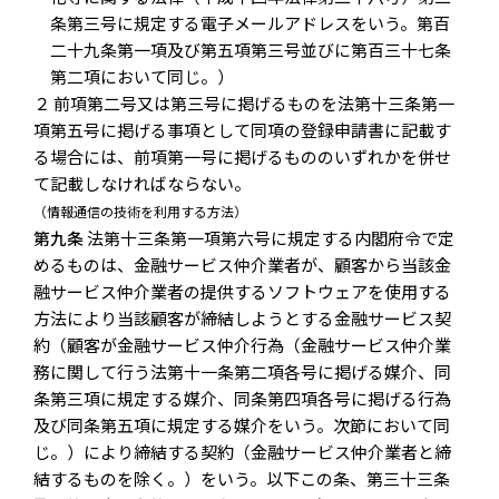
条第三号に規定する電子メールアドレスをいう。第百
二十九条第一項及び第五項第三号並びに第百三十七条
第二項において同じ。）
２ 前項第二号又は第三号に掲げるものを法第十三条第一
項第五号に掲げる事項として同項の登録申請書に記載す
る場合には、前項第一号に掲げるもののいずれかを併せ
て記載しなければならない。
（情報通信の技術を利用する方法）
第九条
法第十三条第一項第六号に規定する内閣府令で定
めるものは、金融サービス仲介業者が、顧客から当該金
融サービス仲介業者の提供するソフトウェアを使用する
方法により当該顧客が締結しようとする金融サービス契
約（顧客が金融サービス仲介行為（金融サービス仲介業
務に関して行う法第十一条第二項各号に掲げる媒介、同
条第三項に規定する媒介、同条第四項各号に掲げる行為
及び同条第五項に規定する媒介をいう。次節において同
じ。）により締結する契約（金融サービス仲介業者と締
結するものを除く。）をいう。以下この条、第三十三条