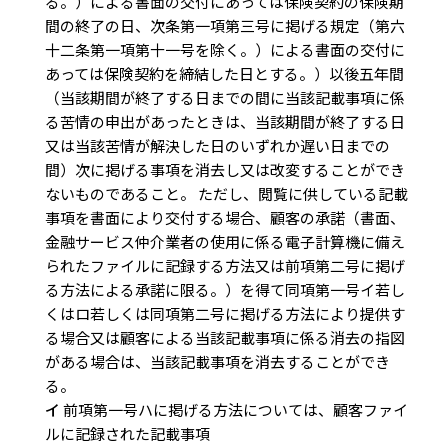
る。）による書面の交付にあっては保険契約の保険期
間の終了の日、次条第一項第三号に掲げる規定（第六
十二条第一項第十一号を除く。）による書面の交付に
あっては保険契約を締結した日とする。）以後五年間
（当該期間が終了する日までの間に当該記載事項に係
る苦情の申出があったときは、当該期間が終了する日
又は当該苦情が解決した日のいずれか遅い日までの
間）次に掲げる事項を消去し又は改変することができ
ないものであること。 ただし、閲覧に供している記載
事項を書面により交付する場合、顧客の承諾（書面、
金融サービス仲介業者の使用に係る電子計算機に備え
られたファイルに記録する方法又は前項第二号に掲げ
る方法による承諾に限る。）を得て同項第一号イ若し
くはロ若しくは同項第二号に掲げる方法により提供す
る場合又は顧客による当該記載事項に係る消去の指図
がある場合は、当該記載事項を消去することができ
る。
イ
前項第一号ハに掲げる方法については、顧客ファイ
ルに記録された記載事項