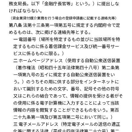
務支局長。以下「金融庁長官等」という。）に提出しな
ければならない。
（貸金業貸付媒介業務を行う場合の登録申請書に記載する連絡先等）
第八条
法第十三条第一項第五号に規定する内閣府令で定
めるものは、次に掲げる連絡先等とする。
一
電話番号（場所を特定するもの並びに当該場所を特
定するものに係る着信課金サービス及び統一番号サー
ビスに係るものに限る。）
二
ホームページアドレス（使用する自動公衆送信装置
（著作権法（昭和四十五年法律第四十八号）第二条第
一項第九号の五イに規定する自動公衆送信装置をい
う。）のうちその用に供する部分をインターネットに
おいて識別するための文字、番号、記号その他の符号
又はこれらの結合であって、情報の提供を受ける者がそ
の使用に係る電子計算機に入力することによって当該
情報の内容を閲覧することができるものをいう。第百
二十九条第一項及び第五項第二号において同じ。）
三
電子メールアドレス（特定電子メールの送信の適正
化等に関する法律（平成十四年法律第二十六号）第二