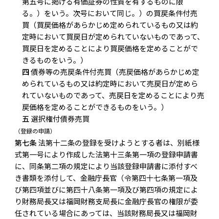
第五号に掲げる有価証券の性質を有するものに限
る。）をいう。次号において同じ。）の買戻条件付売
買（買戻価格があらかじめ定められているもの又は約
定時において買戻日が定められていないものであって、
買戻日を定めることにより買戻価格を定めることがで
きるものをいう。）
四
債券等の売戻条件付売買（売戻価格があらかじめ定
められているもの又は約定時において売戻日が定めら
れていないものであって、売戻日を定めることにより売
戻価格を定めることができるものをいう。）
五
選択権付債券売買
（登録の申請）
第七条
法第十二条の登録を受けようとする者は、別紙様
式第一号により作成した法第十三条第一項の登録申請書
に、同条第二項の規定により当該登録申請書に添付すべ
き書類を添付して、金融庁長官（令第四十七条第一項及
び第四項並びに第四十八条第一項及び第四項の規定によ
り財務局長又は福岡財務支局長に金融庁長官の権限が委
任されている場合にあっては、当該財務局長又は福岡財