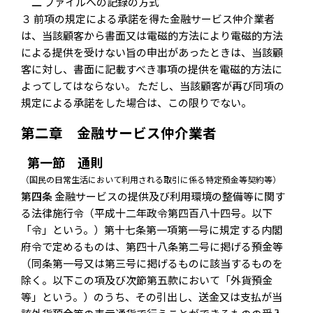
二
ファイルへの記録の方式
３ 前項の規定による承諾を得た金融サービス仲介業者
は、当該顧客から書面又は電磁的方法により電磁的方法
による提供を受けない旨の申出があったときは、当該顧
客に対し、書面に記載すべき事項の提供を電磁的方法に
よってしてはならない。 ただし、当該顧客が再び同項の
規定による承諾をした場合は、この限りでない。
第二章 金融サービス仲介業者
第一節 通則
（国民の日常生活において利用される取引に係る特定預金等契約等）
第四条
金融サービスの提供及び利用環境の整備等に関す
る法律施行令（平成十二年政令第四百八十四号。以下
「令」という。）第十七条第一項第一号に規定する内閣
府令で定めるものは、第四十八条第二号に掲げる預金等
（同条第一号又は第三号に掲げるものに該当するものを
除く。以下この項及び次節第五款において「外貨預金
等」という。）のうち、その引出し、送金又は支払が当