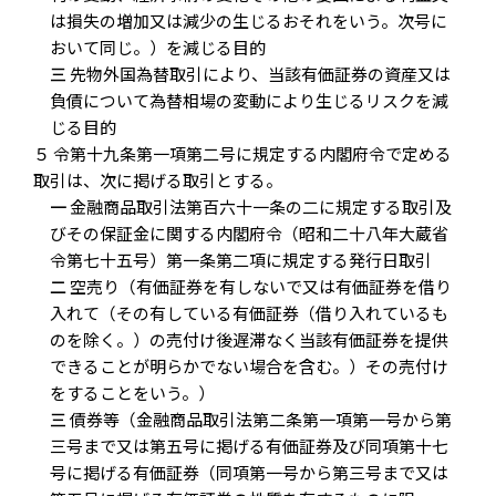
は損失の増加又は減少の生じるおそれをいう。次号に
おいて同じ。）を減じる目的
三
先物外国為替取引により、当該有価証券の資産又は
負債について為替相場の変動により生じるリスクを減
じる目的
５ 令第十九条第一項第二号に規定する内閣府令で定める
取引は、次に掲げる取引とする。
一
金融商品取引法第百六十一条の二に規定する取引及
びその保証金に関する内閣府令（昭和二十八年大蔵省
令第七十五号）第一条第二項に規定する発行日取引
二
空売り（有価証券を有しないで又は有価証券を借り
入れて（その有している有価証券（借り入れているも
のを除く。）の売付け後遅滞なく当該有価証券を提供
できることが明らかでない場合を含む。）その売付け
をすることをいう。）
三
債券等（金融商品取引法第二条第一項第一号から第
三号まで又は第五号に掲げる有価証券及び同項第十七
号に掲げる有価証券（同項第一号から第三号まで又は