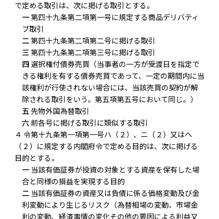
で定める取引は、次に掲げる取引とする。
一
第四十九条第二項第一号に規定する商品デリバティ
ブ取引
二
第四十九条第二項第二号に掲げる取引
三
第四十九条第二項第三号に掲げる取引
四
選択権付債券売買（当事者の一方が受渡日を指定で
きる権利を有する債券売買であって、一定の期間内に当
該権利が行使されない場合には、当該売買の契約が解
除される取引をいう。第五項第五号において同じ。）
五
先物外国為替取引
六
前各号に掲げる取引に類似する取引
４ 令第十九条第一項第一号ハ（２）、ニ（２）又はヘ
（２）に規定する内閣府令で定める目的は、次に掲げる
目的とする。
一
当該有価証券が投資の対象とする資産を保有した場
合と同様の損益を実現する目的
二
当該有価証券の資産又は負債に係る価格変動及び金
利変動により生じるリスク（為替相場の変動、市場金
利の変動、経済事情の変化その他の要因による利益又