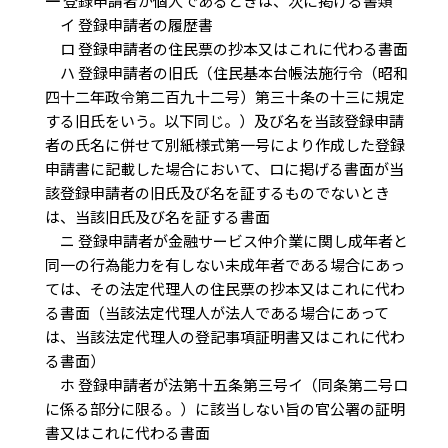
一
登録申請者が個人であるときは、次に掲げる書類
イ 登録申請者の履歴書
ロ 登録申請者の住民票の抄本又はこれに代わる書面
ハ 登録申請者の旧氏（住民基本台帳法施行令（昭和
四十二年政令第二百九十二号）第三十条の十三に規定
する旧氏をいう。以下同じ。）及び名を当該登録申請
者の氏名に併せて別紙様式第一号により作成した登録
申請書に記載した場合において、ロに掲げる書面が当
該登録申請者の旧氏及び名を証するものでないとき
は、当該旧氏及び名を証する書面
ニ 登録申請者が金融サービス仲介業に関し成年者と
同一の行為能力を有しない未成年者である場合にあっ
ては、その法定代理人の住民票の抄本又はこれに代わ
る書面（当該法定代理人が法人である場合にあって
は、当該法定代理人の登記事項証明書又はこれに代わ
る書面）
ホ 登録申請者が法第十五条第三号イ（同条第二号ロ
に係る部分に限る。）に該当しない旨の官公署の証明
書又はこれに代わる書面