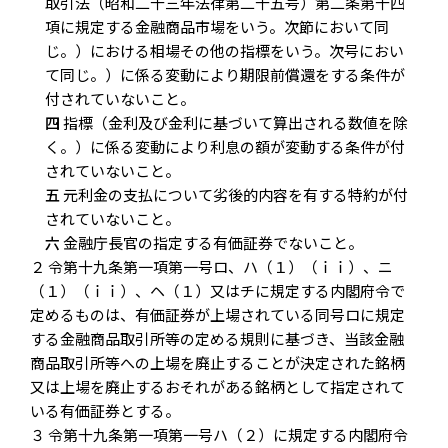
取引法（昭和二十三年法律第二十五号）第二条第十四
項に規定する金融商品市場をいう。次節において同
じ。）における相場その他の指標をいう。次号におい
て同じ。）に係る変動により期限前償還をする条件が
付されていないこと。
四
指標（金利及び金利に基づいて算出される数値を除
く。）に係る変動により利息の額が変動する条件が付
されていないこと。
五
元利金の支払について劣後的内容を有する特約が付
されていないこと。
六
金融庁長官の指定する有価証券でないこと。
２ 令第十九条第一項第一号ロ、ハ（１）（ｉｉ）、ニ
（１）（ｉｉ）、ヘ（１）又はチに規定する内閣府令で
定めるものは、有価証券が上場されている同号ロに規定
する金融商品取引所等の定める規則に基づき、当該金融
商品取引所等への上場を廃止することが決定された銘柄
又は上場を廃止するおそれがある銘柄として指定されて
いる有価証券とする。
３ 令第十九条第一項第一号ハ（２）に規定する内閣府令