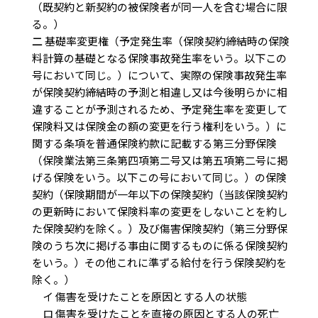
（既契約と新契約の被保険者が同一人を含む場合に限
る。）
二
基礎率変更権（予定発生率（保険契約締結時の保険
料計算の基礎となる保険事故発生率をいう。以下この
号において同じ。）について、実際の保険事故発生率
が保険契約締結時の予測と相違し又は今後明らかに相
違することが予測されるため、予定発生率を変更して
保険料又は保険金の額の変更を行う権利をいう。）に
関する条項を普通保険約款に記載する第三分野保険
（保険業法第三条第四項第二号又は第五項第二号に掲
げる保険をいう。以下この号において同じ。）の保険
契約（保険期間が一年以下の保険契約（当該保険契約
の更新時において保険料率の変更をしないことを約し
た保険契約を除く。）及び傷害保険契約（第三分野保
険のうち次に掲げる事由に関するものに係る保険契約
をいう。）その他これに準ずる給付を行う保険契約を
除く。）
イ 傷害を受けたことを原因とする人の状態
ロ 傷害を受けたことを直接の原因とする人の死亡