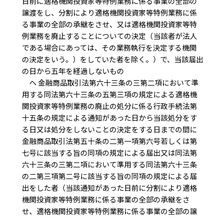
日前に適格機関投資家等特例業務に係る事業の全部の
譲渡をし、分割により適格機関投資家等特例業務に係
る事業の全部の承継をさせ、又は適格機関投資家等特
例業務を廃止することについての決定（当該者が法人
である場合にあっては、その業務執行を決定する機関
の決定をいう。）をしていた者を除く。）で、当該届出
の日から五年を経過しないもの
ヘ 金融商品取引法第六十三条の三第二項において準
用する同法第六十三条の五第三項の規定による適格機
関投資家等特例業務の廃止の処分に係る行政手続法第
十五条の規定による通知があった日から当該処分をす
る日又は処分をしないことの決定をする日までの間に
金融商品取引法第五十条の二第一項第六号若しくは第
七号に該当する旨の同項の規定による届出又は同法第
六十三条の三第二項において準用する同法第六十三条
の二第三項第二号に該当する旨の同項の規定による届
出をした者（当該通知があった日前に分割により適格
機関投資家等特例業務に係る事業の全部の承継をさ
せ、適格機関投資家等特例業務に係る事業の全部の譲