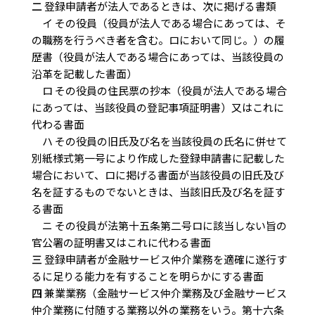
二
登録申請者が法人であるときは、次に掲げる書類
イ その役員（役員が法人である場合にあっては、そ
の職務を行うべき者を含む。ロにおいて同じ。）の履
歴書（役員が法人である場合にあっては、当該役員の
沿革を記載した書面）
ロ その役員の住民票の抄本（役員が法人である場合
にあっては、当該役員の登記事項証明書）又はこれに
代わる書面
ハ その役員の旧氏及び名を当該役員の氏名に併せて
別紙様式第一号により作成した登録申請書に記載した
場合において、ロに掲げる書面が当該役員の旧氏及び
名を証するものでないときは、当該旧氏及び名を証す
る書面
ニ その役員が法第十五条第二号ロに該当しない旨の
官公署の証明書又はこれに代わる書面
三
登録申請者が金融サービス仲介業務を適確に遂行す
るに足りる能力を有することを明らかにする書面
四
兼業業務（金融サービス仲介業務及び金融サービス
仲介業務に付随する業務以外の業務をいう。第十六条