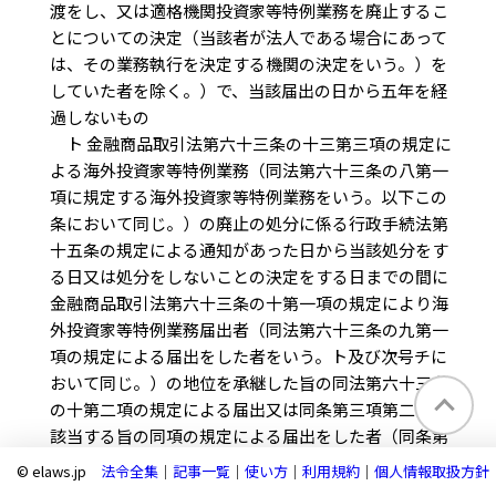
渡をし、又は適格機関投資家等特例業務を廃止するこ
とについての決定（当該者が法人である場合にあって
は、その業務執行を決定する機関の決定をいう。）を
していた者を除く。）で、当該届出の日から五年を経
過しないもの
ト 金融商品取引法第六十三条の十三第三項の規定に
よる海外投資家等特例業務（同法第六十三条の八第一
項に規定する海外投資家等特例業務をいう。以下この
条において同じ。）の廃止の処分に係る行政手続法第
十五条の規定による通知があった日から当該処分をす
る日又は処分をしないことの決定をする日までの間に
金融商品取引法第六十三条の十第一項の規定により海
外投資家等特例業務届出者（同法第六十三条の九第一
項の規定による届出をした者をいう。ト及び次号チに
おいて同じ。）の地位を承継した旨の同法第六十三条
の十第二項の規定による届出又は同条第三項第二号に
該当する旨の同項の規定による届出をした者（同条第
一項の規定により海外投資家等特例業務届出者の地位
© elaws.jp
法令全集
｜
記事一覧
｜
使い方
｜
利用規約
｜
個人情報取扱方針
を承継した旨の同条第二項の規定による届出をした場