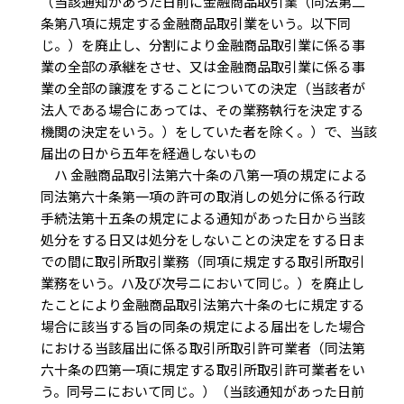
（当該通知があった日前に金融商品取引業（同法第二
条第八項に規定する金融商品取引業をいう。以下同
じ。）を廃止し、分割により金融商品取引業に係る事
業の全部の承継をさせ、又は金融商品取引業に係る事
業の全部の譲渡をすることについての決定（当該者が
法人である場合にあっては、その業務執行を決定する
機関の決定をいう。）をしていた者を除く。）で、当該
届出の日から五年を経過しないもの
ハ 金融商品取引法第六十条の八第一項の規定による
同法第六十条第一項の許可の取消しの処分に係る行政
手続法第十五条の規定による通知があった日から当該
処分をする日又は処分をしないことの決定をする日ま
での間に取引所取引業務（同項に規定する取引所取引
業務をいう。ハ及び次号ニにおいて同じ。）を廃止し
たことにより金融商品取引法第六十条の七に規定する
場合に該当する旨の同条の規定による届出をした場合
における当該届出に係る取引所取引許可業者（同法第
六十条の四第一項に規定する取引所取引許可業者をい
う。同号ニにおいて同じ。）（当該通知があった日前