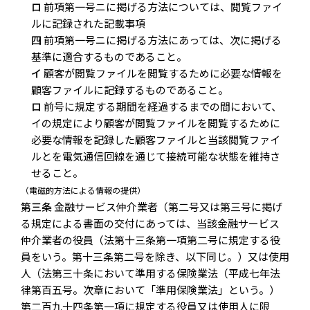
ロ
前項第一号ニに掲げる方法については、閲覧ファイ
ルに記録された記載事項
四
前項第一号ニに掲げる方法にあっては、次に掲げる
基準に適合するものであること。
イ
顧客が閲覧ファイルを閲覧するために必要な情報を
顧客ファイルに記録するものであること。
ロ
前号に規定する期間を経過するまでの間において、
イの規定により顧客が閲覧ファイルを閲覧するために
必要な情報を記録した顧客ファイルと当該閲覧ファイ
ルとを電気通信回線を通じて接続可能な状態を維持さ
せること。
（電磁的方法による情報の提供）
第三条
金融サービス仲介業者（第二号又は第三号に掲げ
る規定による書面の交付にあっては、当該金融サービス
仲介業者の役員（法第十三条第一項第二号に規定する役
員をいう。第十三条第二号を除き、以下同じ。）又は使用
人（法第三十条において準用する保険業法（平成七年法
律第百五号。次章において「準用保険業法」という。）
第二百九十四条第一項に規定する役員又は使用人に限