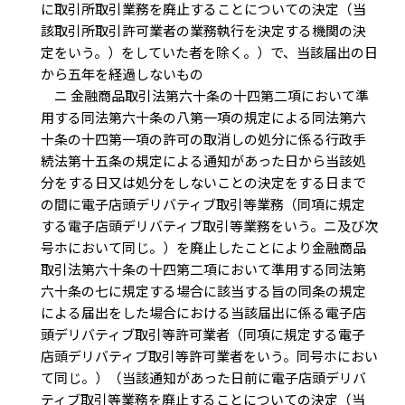
に取引所取引業務を廃止することについての決定（当
該取引所取引許可業者の業務執行を決定する機関の決
定をいう。）をしていた者を除く。）で、当該届出の日
から五年を経過しないもの
ニ 金融商品取引法第六十条の十四第二項において準
用する同法第六十条の八第一項の規定による同法第六
十条の十四第一項の許可の取消しの処分に係る行政手
続法第十五条の規定による通知があった日から当該処
分をする日又は処分をしないことの決定をする日まで
の間に電子店頭デリバティブ取引等業務（同項に規定
する電子店頭デリバティブ取引等業務をいう。ニ及び次
号ホにおいて同じ。）を廃止したことにより金融商品
取引法第六十条の十四第二項において準用する同法第
六十条の七に規定する場合に該当する旨の同条の規定
による届出をした場合における当該届出に係る電子店
頭デリバティブ取引等許可業者（同項に規定する電子
店頭デリバティブ取引等許可業者をいう。同号ホにおい
て同じ。）（当該通知があった日前に電子店頭デリバ
ティブ取引等業務を廃止することについての決定（当