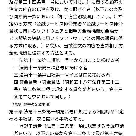
及び第三十四条第一号において同じ。）に関する顧客の
注文の内容の伝達を受け、次に掲げる者（以下この条及
び同節第一款において「相手方金融機関」という。）が
定める方式（金融サービス仲介業者が金融サービス仲介
業務に用いるソフトウェアと相手方金融機関が金融サー
ビス契約の締結に用いるソフトウェアとの間の通信に係
る方式に限る。）に従い、当該注文の内容を当該相手方
金融機関に伝達する方法とする。
一
法第十一条第二項第一号イからヨまでに掲げる者
二
法第十一条第三項各号に掲げる者
三
法第十一条第四項第一号イ又はロに掲げる者
四
貸金業者（貸金業法（昭和五十八年法律第三十二
号）第二条第二項に規定する貸金業者をいう。第十三
条第二号ワにおいて同じ。）
（登録申請書の記載事項）
第十条
法第十三条第一項第八号に規定する内閣府令で定
める事項は、次に掲げる事項とする。
一
登録申請者（法第十三条第一項に規定する登録申請
者をいう。以下この条から第十二条まで及び第十六条