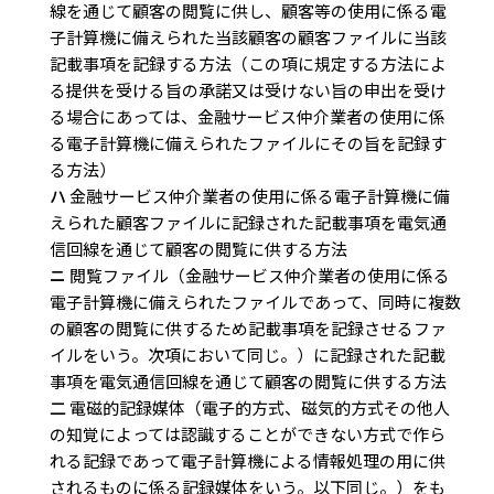
線を通じて顧客の閲覧に供し、顧客等の使用に係る電
子計算機に備えられた当該顧客の顧客ファイルに当該
記載事項を記録する方法（この項に規定する方法によ
る提供を受ける旨の承諾又は受けない旨の申出を受け
る場合にあっては、金融サービス仲介業者の使用に係
る電子計算機に備えられたファイルにその旨を記録す
る方法）
ハ
金融サービス仲介業者の使用に係る電子計算機に備
えられた顧客ファイルに記録された記載事項を電気通
信回線を通じて顧客の閲覧に供する方法
ニ
閲覧ファイル（金融サービス仲介業者の使用に係る
電子計算機に備えられたファイルであって、同時に複数
の顧客の閲覧に供するため記載事項を記録させるファ
イルをいう。次項において同じ。）に記録された記載
事項を電気通信回線を通じて顧客の閲覧に供する方法
二
電磁的記録媒体（電子的方式、磁気的方式その他人
の知覚によっては認識することができない方式で作ら
れる記録であって電子計算機による情報処理の用に供
されるものに係る記録媒体をいう。以下同じ。）をも