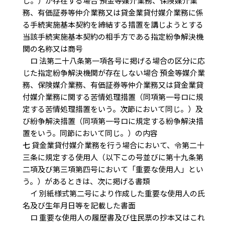
じ。）が存在する場合 預金等媒介業務、保険媒介業
務、有価証券等仲介業務又は貸金業貸付媒介業務に係
る手続実施基本契約を締結する措置を講じようとする
当該手続実施基本契約の相手方である指定紛争解決機
関の名称又は商号
ロ 法第二十八条第一項各号に掲げる場合の区分に応
じた指定紛争解決機関が存在しない場合 預金等媒介業
務、保険媒介業務、有価証券等仲介業務又は貸金業貸
付媒介業務に関する苦情処理措置（同項第一号ロに規
定する苦情処理措置をいう。次節において同じ。）及
び紛争解決措置（同項第一号ロに規定する紛争解決措
置をいう。同節において同じ。）の内容
七
貸金業貸付媒介業務を行う場合において、令第二十
三条に規定する使用人（以下この号並びに第十九条第
二項及び第三項第四号において「重要な使用人」とい
う。）があるときは、次に掲げる書類
イ 別紙様式第二号により作成した重要な使用人の氏
名及び生年月日等を記載した書面
ロ 重要な使用人の履歴書及び住民票の抄本又はこれ