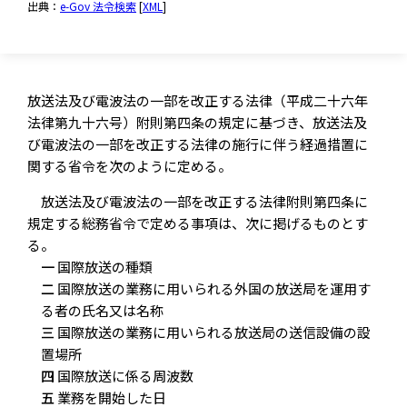
出典：
e-Gov 法令検索
[
XML
]
放送法及び電波法の一部を改正する法律（平成二十六年
法律第九十六号）附則第四条の規定に基づき、放送法及
び電波法の一部を改正する法律の施行に伴う経過措置に
関する省令を次のように定める。
放送法及び電波法の一部を改正する法律附則第四条に
規定する総務省令で定める事項は、次に掲げるものとす
る。
一
国際放送の種類
二
国際放送の業務に用いられる外国の放送局を運用す
る者の氏名又は名称
三
国際放送の業務に用いられる放送局の送信設備の設
置場所
四
国際放送に係る周波数
五
業務を開始した日