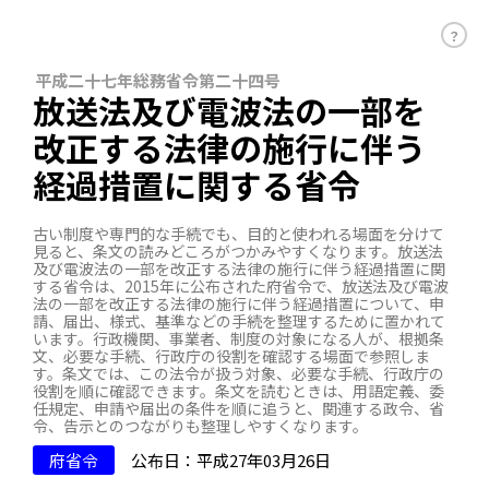
？
平成二十七年総務省令第二十四号
放送法及び電波法の一部を
改正する法律の施行に伴う
経過措置に関する省令
古い制度や専門的な手続でも、目的と使われる場面を分けて
見ると、条文の読みどころがつかみやすくなります。放送法
及び電波法の一部を改正する法律の施行に伴う経過措置に関
する省令は、2015年に公布された府省令で、放送法及び電波
法の一部を改正する法律の施行に伴う経過措置について、申
請、届出、様式、基準などの手続を整理するために置かれて
います。行政機関、事業者、制度の対象になる人が、根拠条
文、必要な手続、行政庁の役割を確認する場面で参照しま
す。条文では、この法令が扱う対象、必要な手続、行政庁の
役割を順に確認できます。条文を読むときは、用語定義、委
任規定、申請や届出の条件を順に追うと、関連する政令、省
令、告示とのつながりも整理しやすくなります。
府省令
公布日：平成27年03月26日