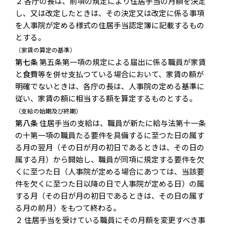
２ 各庁の長は、前項の規定により住居手当の月額を決定
し、又は改定したときは、その決定又は改定に係る事項
を人事院が定める様式の住居手当認定簿に記載するもの
とする。
（家賃の算定の基準）
第七条
第五条第一項の規定による届出に係る職員が家賃
と食費等を併せ支払つている場合において、家賃の額が
明確でないときは、各庁の長は、人事院の定める基準に
従い、家賃の額に相当する額を算定するものとする。
（支給の始期及び終期）
第八条
住居手当の支給は、職員が新たに給与法第十一条
の十第一項の職員たる要件を具備するに至つた日の属す
る月の翌月（その日が月の初日であるときは、その日の
属する月）から開始し、職員が同項に規定する要件を欠
くに至つた日（人事院が定める場合にあつては、当該要
件を欠くに至つた日以降の日で人事院が定める日）の属
する月（その日が月の初日であるときは、その日の属す
る月の前月）をもつて終わる。
２ 住居手当を受けている職員にその月額を変更すべき事