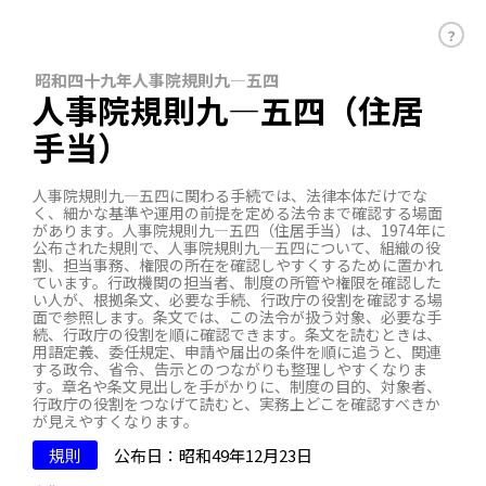
？
昭和四十九年人事院規則九―五四
人事院規則九―五四（住居
手当）
人事院規則九―五四に関わる手続では、法律本体だけでな
く、細かな基準や運用の前提を定める法令まで確認する場面
があります。人事院規則九―五四（住居手当）は、1974年に
公布された規則で、人事院規則九―五四について、組織の役
割、担当事務、権限の所在を確認しやすくするために置かれ
ています。行政機関の担当者、制度の所管や権限を確認した
い人が、根拠条文、必要な手続、行政庁の役割を確認する場
面で参照します。条文では、この法令が扱う対象、必要な手
続、行政庁の役割を順に確認できます。条文を読むときは、
用語定義、委任規定、申請や届出の条件を順に追うと、関連
する政令、省令、告示とのつながりも整理しやすくなりま
す。章名や条文見出しを手がかりに、制度の目的、対象者、
行政庁の役割をつなげて読むと、実務上どこを確認すべきか
が見えやすくなります。
規則
公布日：昭和49年12月23日