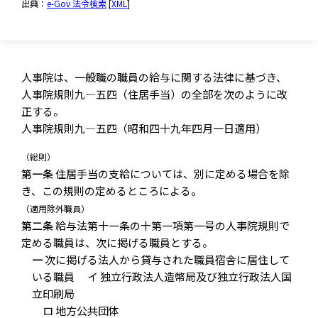
出典：
e-Gov 法令検索
[
XML
]
人事院は、一般職の職員の給与に関する法律に基づき、
人事院規則九―五四（住居手当）の全部を次のように改
正する。
人事院規則九―五四（昭和四十九年四月一日適用）
（総則）
第一条
住居手当の支給については、別に定める場合を除
き、この規則の定めるところによる。
（適用除外職員）
第二条
給与法第十一条の十第一項第一号の人事院規則で
定める職員は、次に掲げる職員とする。
一
次に掲げる法人から貸与された職員宿舎に居住して
いる職員 イ 独立行政法人造幣局及び独立行政法人国
立印刷局
ロ 地方公共団体