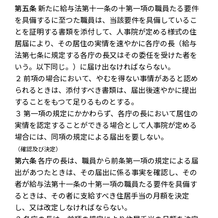
第五条
新たに給与法第十一条の十第一項の職員たる要件
を具備するに至つた職員は、当該要件を具備しているこ
とを証明する書類を添付して、人事院が定める様式の住
居届により、その居住の実情を速やかに各庁の長（給与
法第七条に規定する各庁の長又はその委任を受けた者を
いう。以下同じ。）に届け出なければならない。
２ 前項の場合において、やむを得ない事情があると認め
られるときは、添付すべき書類は、届出後速やかに提出
することをもつて足りるものとする。
３ 第一項の規定にかかわらず、各庁の長において居住の
実情を認定することができる場合として人事院が定める
場合には、同項の規定による届出を要しない。
（確認及び決定）
第六条
各庁の長は、職員から前条第一項の規定による届
出があつたときは、その届出に係る事実を確認し、その
者が給与法第十一条の十第一項の職員たる要件を具備す
るときは、その者に支給すべき住居手当の月額を決定
し、又は改定しなければならない。