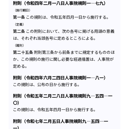
附則（令和四年二月一八日人事院規則一―七九）
（施行期日）
第一条
この規則は、令和五年四月一日から施行する。
（定義）
第二条
この附則において、次の各号に掲げる用語の意義
は、それぞれ当該各号に定めるところによる。
（雑則）
第二十五条
附則第三条から前条までに規定するもののほ
か、この規則の施行に関し必要な経過措置は、人事院が
定める。
附則（令和四年六月二四日人事院規則一―八一）
この規則は、公布の日から施行する。
附則（令和五年二月二八日人事院規則九―五四―一
〇）
この規則は、令和五年四月一日から施行する。
附則（令和七年二月五日人事院規則九―五四―一
一）