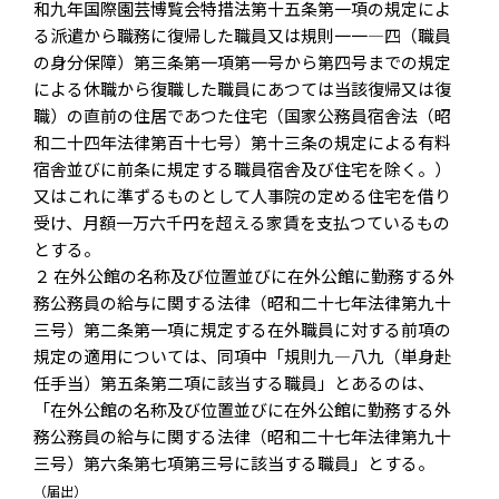
和九年国際園芸博覧会特措法第十五条第一項の規定によ
る派遣から職務に復帰した職員又は規則一一―四（職員
の身分保障）第三条第一項第一号から第四号までの規定
による休職から復職した職員にあつては当該復帰又は復
職）の直前の住居であつた住宅（国家公務員宿舎法（昭
和二十四年法律第百十七号）第十三条の規定による有料
宿舎並びに前条に規定する職員宿舎及び住宅を除く。）
又はこれに準ずるものとして人事院の定める住宅を借り
受け、月額一万六千円を超える家賃を支払つているもの
とする。
２ 在外公館の名称及び位置並びに在外公館に勤務する外
務公務員の給与に関する法律（昭和二十七年法律第九十
三号）第二条第一項に規定する在外職員に対する前項の
規定の適用については、同項中「規則九―八九（単身赴
任手当）第五条第二項に該当する職員」とあるのは、
「在外公館の名称及び位置並びに在外公館に勤務する外
務公務員の給与に関する法律（昭和二十七年法律第九十
三号）第六条第七項第三号に該当する職員」とする。
（届出）