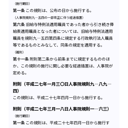
（施行期日）
第一条
この規則は、公布の日から施行する。
（人事院規則九―五四の一部改正に伴う経過措置）
第六条
旧給与特例法適用職員であった者から引き続き俸
給表適用職員となった者については、旧給与特例法適用
職員を規則九―五四第四条に規定する行政執行法人職員
等であるものとみなして、同条の規定を適用する。
（雑則）
第十一条
附則第二条から前条までに規定するもののほ
か、この規則の施行に関し必要な経過措置は、人事院が
定める。
附則（平成二七年一月三〇日人事院規則九―八九―
四）
この規則は、平成二十七年四月一日から施行する。
附則（平成二七年三月一八日人事院規則一―六三）
（施行期日）
第一条
この規則は、平成二十七年四月一日から施行す