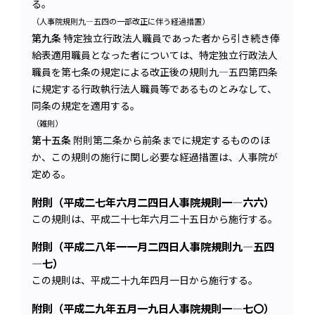
る。
（人事院規則九―五四の一部改正に伴う経過措置）
第九条
特定独立行政法人職員であった者から引き続き俸
給表適用職員となった者については、特定独立行政法人
職員を第七条の規定による改正後の規則九―五四第四条
に規定する行政執行法人職員等であるものとみなして、
同条の規定を適用する。
（雑則）
第十五条
附則第二条から前条までに規定するもののほ
か、この規則の施行に関し必要な経過措置は、人事院が
定める。
附則（平成二七年六月二四日人事院規則一―六六）
この規則は、平成二十七年六月二十五日から施行する。
附則（平成二八年一一月二四日人事院規則九―五四
―七）
この規則は、平成二十九年四月一日から施行する。
附則（平成二九年五月一九日人事院規則一―七〇）