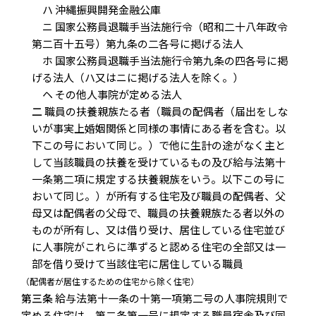
ハ 沖縄振興開発金融公庫
ニ 国家公務員退職手当法施行令（昭和二十八年政令
第二百十五号）第九条の二各号に掲げる法人
ホ 国家公務員退職手当法施行令第九条の四各号に掲
げる法人（ハ又はニに掲げる法人を除く。）
ヘ その他人事院が定める法人
二
職員の扶養親族たる者（職員の配偶者（届出をしな
いが事実上婚姻関係と同様の事情にある者を含む。以
下この号において同じ。）で他に生計の途がなく主と
して当該職員の扶養を受けているもの及び給与法第十
一条第二項に規定する扶養親族をいう。以下この号に
おいて同じ。）が所有する住宅及び職員の配偶者、父
母又は配偶者の父母で、職員の扶養親族たる者以外の
ものが所有し、又は借り受け、居住している住宅並び
に人事院がこれらに準ずると認める住宅の全部又は一
部を借り受けて当該住宅に居住している職員
（配偶者が居住するための住宅から除く住宅）
第三条
給与法第十一条の十第一項第二号の人事院規則で
定める住宅は、第二条第一号に規定する職員宿舎及び同