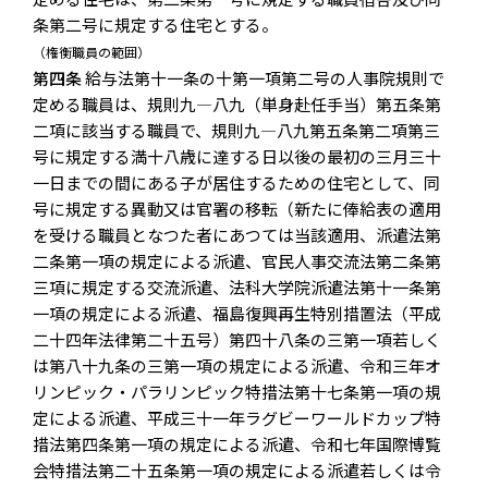
条第二号に規定する住宅とする。
（権衡職員の範囲）
第四条
給与法第十一条の十第一項第二号の人事院規則で
定める職員は、規則九―八九（単身赴任手当）第五条第
二項に該当する職員で、規則九―八九第五条第二項第三
号に規定する満十八歳に達する日以後の最初の三月三十
一日までの間にある子が居住するための住宅として、同
号に規定する異動又は官署の移転（新たに俸給表の適用
を受ける職員となつた者にあつては当該適用、派遣法第
二条第一項の規定による派遣、官民人事交流法第二条第
三項に規定する交流派遣、法科大学院派遣法第十一条第
一項の規定による派遣、福島復興再生特別措置法（平成
二十四年法律第二十五号）第四十八条の三第一項若しく
は第八十九条の三第一項の規定による派遣、令和三年オ
リンピック・パラリンピック特措法第十七条第一項の規
定による派遣、平成三十一年ラグビーワールドカップ特
措法第四条第一項の規定による派遣、令和七年国際博覧
会特措法第二十五条第一項の規定による派遣若しくは令