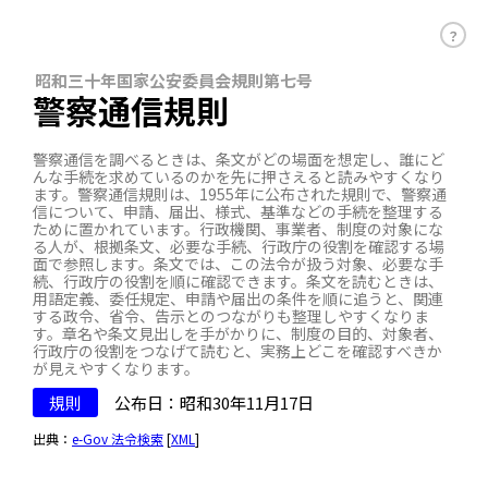
？
昭和三十年国家公安委員会規則第七号
警察通信規則
警察通信を調べるときは、条文がどの場面を想定し、誰にど
んな手続を求めているのかを先に押さえると読みやすくなり
ます。警察通信規則は、1955年に公布された規則で、警察通
信について、申請、届出、様式、基準などの手続を整理する
ために置かれています。行政機関、事業者、制度の対象にな
る人が、根拠条文、必要な手続、行政庁の役割を確認する場
面で参照します。条文では、この法令が扱う対象、必要な手
続、行政庁の役割を順に確認できます。条文を読むときは、
用語定義、委任規定、申請や届出の条件を順に追うと、関連
する政令、省令、告示とのつながりも整理しやすくなりま
す。章名や条文見出しを手がかりに、制度の目的、対象者、
行政庁の役割をつなげて読むと、実務上どこを確認すべきか
が見えやすくなります。
規則
公布日：昭和30年11月17日
出典：
e-Gov 法令検索
[
XML
]