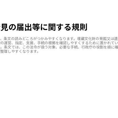
発見の届出等に関する規則
、条文の読みどころがつかみやすくなります。埋蔵文化財の発掘又は遺跡
設の運営、指定、支援、手続の根拠を確認しやすくするために置かれて
す。条文では、この法令が扱う対象、必要な手続、行政庁の役割を順に
も整理しやすくなります。