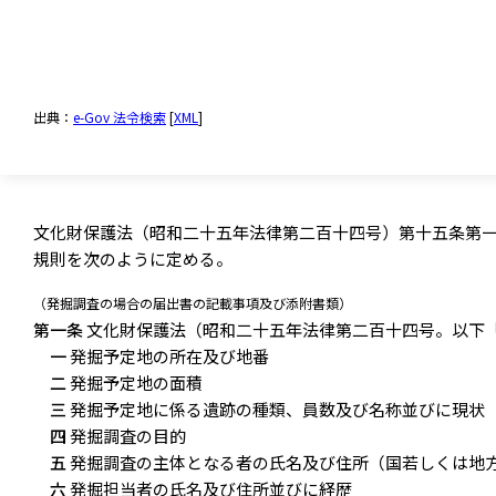
出典：
e-Gov 法令検索
[
XML
]
文化財保護法（昭和二十五年法律第二百十四号）第十五条第
規則を次のように定める。
（発掘調査の場合の届出書の記載事項及び添附書類）
第一条
文化財保護法（昭和二十五年法律第二百十四号。以下
一
発掘予定地の所在及び地番
二
発掘予定地の面積
三
発掘予定地に係る遺跡の種類、員数及び名称並びに現状
四
発掘調査の目的
五
発掘調査の主体となる者の氏名及び住所（国若しくは地
六
発掘担当者の氏名及び住所並びに経歴