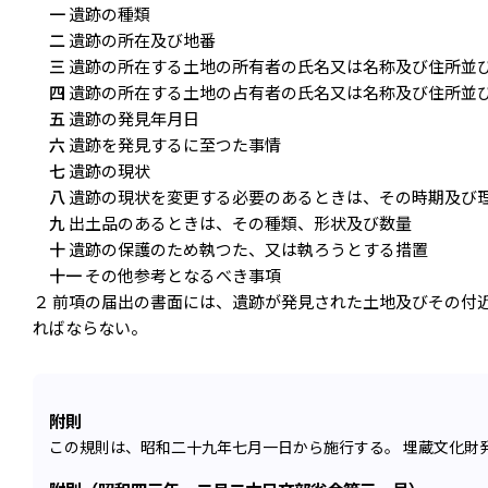
一
遺跡の種類
二
遺跡の所在及び地番
三
遺跡の所在する土地の所有者の氏名又は名称及び住所並
四
遺跡の所在する土地の占有者の氏名又は名称及び住所並
五
遺跡の発見年月日
六
遺跡を発見するに至つた事情
七
遺跡の現状
八
遺跡の現状を変更する必要のあるときは、その時期及び
九
出土品のあるときは、その種類、形状及び数量
十
遺跡の保護のため執つた、又は執ろうとする措置
十一
その他参考となるべき事項
２ 前項の届出の書面には、遺跡が発見された土地及びその付
ればならない。
附則
この規則は、昭和二十九年七月一日から施行する。 埋蔵文化財