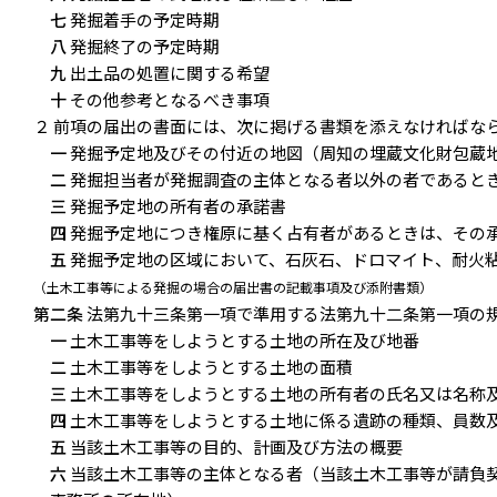
七
発掘着手の予定時期
八
発掘終了の予定時期
九
出土品の処置に関する希望
十
その他参考となるべき事項
２ 前項の届出の書面には、次に掲げる書類を添えなければな
一
発掘予定地及びその付近の地図（周知の埋蔵文化財包蔵
二
発掘担当者が発掘調査の主体となる者以外の者であると
三
発掘予定地の所有者の承諾書
四
発掘予定地につき権原に基く占有者があるときは、その
五
発掘予定地の区域において、石灰石、ドロマイト、耐火
（土木工事等による発掘の場合の届出書の記載事項及び添附書類）
第二条
法第九十三条第一項で準用する法第九十二条第一項の
一
土木工事等をしようとする土地の所在及び地番
二
土木工事等をしようとする土地の面積
三
土木工事等をしようとする土地の所有者の氏名又は名称
四
土木工事等をしようとする土地に係る遺跡の種類、員数
五
当該土木工事等の目的、計画及び方法の概要
六
当該土木工事等の主体となる者（当該土木工事等が請負