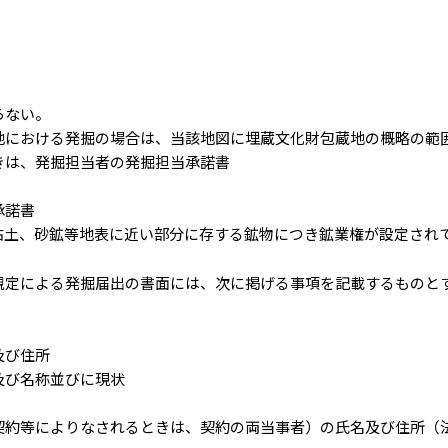
らない。
地における発掘の場合は、当該地図に埋蔵文化財包蔵地の概略の範
きは、発掘担当者の発掘担当承諾書
承諾書
粘土、砂鉱等地表に近い部分に存する鉱物につき鉱業権が設定され
規定による発掘届出の書面には、次に掲げる事項を記載するものと
及び住所
及び名称並びに現状
契約等によりなされるときは、契約の両当事者）の氏名及び住所（