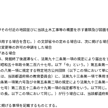
びその付近の地図並びに当該土木工事等の概要を示す書類及び図面
準用する場合を含む。）の文部省令の定める場合は、次に掲げる場
状変更等の許可の申請をした場合
がある場合
は、発掘終了後遅滞なく、法第九十二条第一項の規定により届出を
（昭和五十年政令第二百六十七号。以下「令」という。）第五条第
条の八第一項に規定する特定地方公共団体（以下この項において単
には、当該都道府県の教育委員会）に、法第九十三条第一項で準用
四条第一項第六号及び令第五条第二項の規定により法第九十三条第
十七号）第二百五十二条の十九第一項の指定都市をいう。以下同じ
市の長。以下この項において同じ。）が行う場合には、当該都道府
に掲げる事項を記載するものとする。