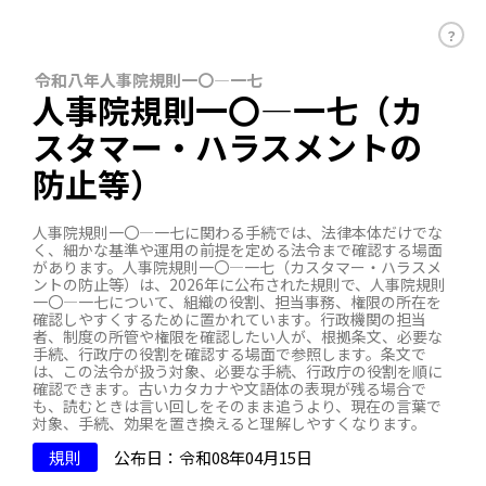
？
令和八年人事院規則一〇―一七
人事院規則一〇―一七（カ
スタマー・ハラスメントの
防止等）
人事院規則一〇―一七に関わる手続では、法律本体だけでな
く、細かな基準や運用の前提を定める法令まで確認する場面
があります。人事院規則一〇―一七（カスタマー・ハラスメ
ントの防止等）は、2026年に公布された規則で、人事院規則
一〇―一七について、組織の役割、担当事務、権限の所在を
確認しやすくするために置かれています。行政機関の担当
者、制度の所管や権限を確認したい人が、根拠条文、必要な
手続、行政庁の役割を確認する場面で参照します。条文で
は、この法令が扱う対象、必要な手続、行政庁の役割を順に
確認できます。古いカタカナや文語体の表現が残る場合で
も、読むときは言い回しをそのまま追うより、現在の言葉で
対象、手続、効果を置き換えると理解しやすくなります。
規則
公布日：令和08年04月15日