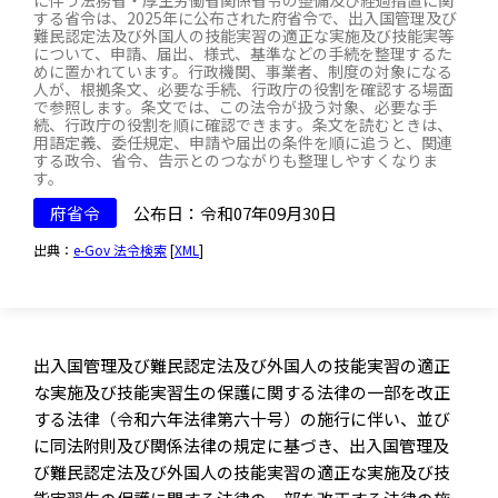
に伴う法務省・厚生労働省関係省令の整備及び経過措置に関
する省令は、2025年に公布された府省令で、出入国管理及び
難民認定法及び外国人の技能実習の適正な実施及び技能実等
について、申請、届出、様式、基準などの手続を整理するた
めに置かれています。行政機関、事業者、制度の対象になる
人が、根拠条文、必要な手続、行政庁の役割を確認する場面
で参照します。条文では、この法令が扱う対象、必要な手
続、行政庁の役割を順に確認できます。条文を読むときは、
用語定義、委任規定、申請や届出の条件を順に追うと、関連
する政令、省令、告示とのつながりも整理しやすくなりま
す。
府省令
公布日：令和07年09月30日
出典：
e-Gov 法令検索
[
XML
]
出入国管理及び難民認定法及び外国人の技能実習の適正
な実施及び技能実習生の保護に関する法律の一部を改正
する法律（令和六年法律第六十号）の施行に伴い、並び
に同法附則及び関係法律の規定に基づき、出入国管理及
び難民認定法及び外国人の技能実習の適正な実施及び技