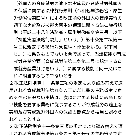
（外国人の育成就労の適正な実施及び育成就労外国人
の保護に関する法律施行規則（令和七年法務省・厚生
労働省令第四号）による改正前の外国人の技能実習の
適正な実施及び技能実習生の保護に関する法律施行規
則（平成二十八年法務省・厚生労働省令第三号。以下
「技能実習法施行規則」という。）第十条第二項第一
号ロに規定する移行対象職種・作業をいう。以下同
じ。）に係るものでない場合であって、当該技能が育成
就労産業分野（育成就労法第二条第二号に規定する育
成就労産業分野をいう。）に属する技能と同一又はこ
れに相当するものでないとき
２ 改正法附則第十一条第三項の規定により読み替えて適
用される育成就労法第九条の三ただし書の主務省令で定
めるやむを得ない事情は、次項に定める技能に該当しな
い技能を要する業務に従事することが育成就労の適正な
実施及び育成就労外国人の保護の観点から相当と認めら
れることとする。
３ 改正法附則第十一条第三項の規定により読み替えて適
用される育成就労法第九条の三第三号イの主務省令で定