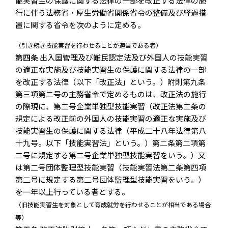
能実習生の保護に関する法律の一部を改正する法律の施
行に伴う法務省・厚生労働省関係省令の整備及び経過措
置に関する省令を次のように定める。
（引き続き技能実習を行わせることが適当である者）
第四条
出入国管理及び難民認定法及び外国人の技能実習
の適正な実施及び技能実習生の保護に関する法律の一部
を改正する法律（以下「改正法」という。）附則第九条
第三項第二号の主務省令で定めるものは、改正法の施行
の際現に、第二号企業単独型技能実習（改正法第二条の
規定による改正前の外国人の技能実習の適正な実施及び
技能実習生の保護に関する法律（平成二十八年法律第八
十九号。以下「技能実習法」という。）第二条第二項第
二号に規定する第二号企業単独型技能実習をいう。）又
は第二号団体監理型技能実習（技能実習法第二条第四項
第二号に規定する第二号団体監理型技能実習をいう。）
を一年以上行っている者とする。
（旧技能実習生を対象として育成就労を行わせることが相当である場合
等）