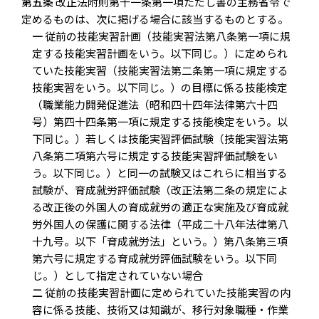
第五条
改正法附則第十一条第一項ただし書の主務省令で
定めるものは、次に掲げる場合に該当するものとする。
一
従前の技能実習計画（技能実習法第八条第一項に規
定する技能実習計画をいう。以下同じ。）に定められ
ていた技能実習（技能実習法第二条第一項に規定する
技能実習をいう。以下同じ。）の目標に係る技能検定
（職業能力開発促進法（昭和四十四年法律第六十四
号）第四十四条第一項に規定する技能検定をいう。以
下同じ。）若しくは技能実習評価試験（技能実習法第
八条第二項第六号に規定する技能実習評価試験をい
う。以下同じ。）と同一の試験又はこれらに相当する
試験が、育成就労評価試験（改正法第二条の規定によ
る改正後の外国人の育成就労の適正な実施及び育成就
労外国人の保護に関する法律（平成二十八年法律第八
十九号。以下「育成就労法」という。）第八条第三項
第六号に規定する育成就労評価試験をいう。以下同
じ。）として指定されていない場合
二
従前の技能実習計画に定められていた技能実習の内
容に係る技能、技術又は知識が、移行対象職種・作業