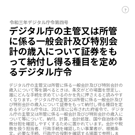
？
令和三年デジタル庁令第四号
デジタル庁の主管又は所管
に係る一般会計及び特別会
計の歳入について証券をも
って納付し得る種目を定め
るデジタル庁令
デジタル庁の主管又は所管に係る一般会計及びび特別会計の
歳入について等を調べるときは、条文がどの場面を想定し、
誰にどんな手続を求めているのかを先に押さえると読みやす
くなります。デジタル庁の主管又は所管に係る一般会計及び
び特別会計の歳入について証券をもって納付し得る種目を定
めるデジタル庁令は、2021年に公布された府省令で、デジタ
ル庁の主管又は所管に係る一般会計及びび特別会計の歳入に
ついて等について、納付、計算、会計処理、国や自治体の事
務分担を確認しやすくするために置かれています。会計や税
務を扱う担当者、行政手続を確認したい事業者が、根拠条
文、必要な手続、行政庁の役割を確認する場面で参照しま