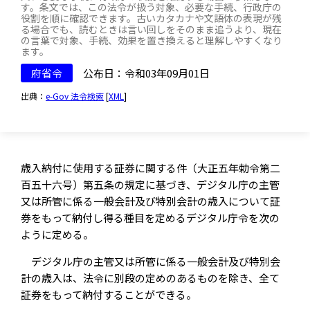
す。条文では、この法令が扱う対象、必要な手続、行政庁の
役割を順に確認できます。古いカタカナや文語体の表現が残
る場合でも、読むときは言い回しをそのまま追うより、現在
の言葉で対象、手続、効果を置き換えると理解しやすくなり
ます。
府省令
公布日：令和03年09月01日
出典：
e-Gov 法令検索
[
XML
]
歳入納付に使用する証券に関する件（大正五年勅令第二
百五十六号）第五条の規定に基づき、デジタル庁の主管
又は所管に係る一般会計及び特別会計の歳入について証
券をもって納付し得る種目を定めるデジタル庁令を次の
ように定める。
デジタル庁の主管又は所管に係る一般会計及び特別会
計の歳入は、法令に別段の定めのあるものを除き、全て
証券をもって納付することができる。