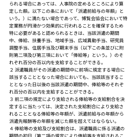
られる場合にあっては、人事院の定めるところにより算
定した額。以下この条において「派遣前給与の年額」と
いう。）に満たない場合であって、博覧会協会において特
定業務が円滑かつ効果的に行われることを確保するため
特に必要があると認められるときは、当該派遣の期間
中、俸給、扶養手当、地域手当、広域異動手当、研究員
調整手当、住居手当及び期末手当（以下この条並びに附
則第二項及び第三項において「俸給等」という。）のそ
れぞれ百分の百以内を支給することができる。
２ 派遣職員がその派遣の期間中に前項に規定する場合に
該当することとなった場合においても、当該該当するこ
ととなった日以後の当該派遣の期間中、俸給等のそれぞ
れ百分の百以内を支給することができる。
３ 前二項の規定により支給される俸給等の支給割合を決
定するに当たっては、決定された支給割合により支給さ
れることとなる俸給等の年額が、派遣前給与の年額から
派遣先報酬等の年額を減じた額を超えてはならない。
４ 俸給等の支給及び支給割合は、派遣職員に係る派遣の
期間の初日（第二項の規定により俸給等を支給されるこ