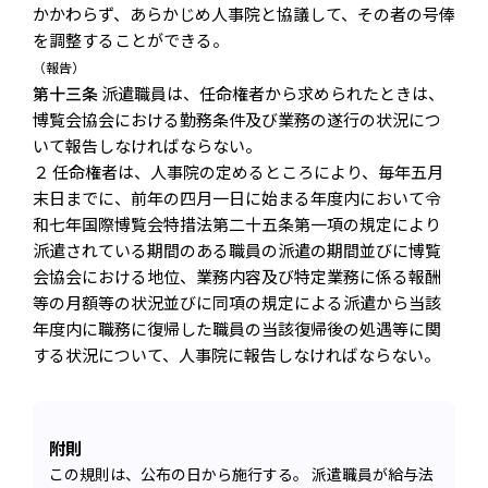
かかわらず、あらかじめ人事院と協議して、その者の号俸
を調整することができる。
（報告）
第十三条
派遣職員は、任命権者から求められたときは、
博覧会協会における勤務条件及び業務の遂行の状況につ
いて報告しなければならない。
２ 任命権者は、人事院の定めるところにより、毎年五月
末日までに、前年の四月一日に始まる年度内において令
和七年国際博覧会特措法第二十五条第一項の規定により
派遣されている期間のある職員の派遣の期間並びに博覧
会協会における地位、業務内容及び特定業務に係る報酬
等の月額等の状況並びに同項の規定による派遣から当該
年度内に職務に復帰した職員の当該復帰後の処遇等に関
する状況について、人事院に報告しなければならない。
附則
この規則は、公布の日から施行する。 派遣職員が給与法