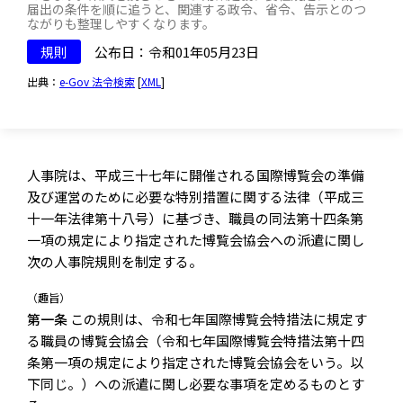
届出の条件を順に追うと、関連する政令、省令、告示とのつ
ながりも整理しやすくなります。
規則
公布日：令和01年05月23日
出典：
e-Gov 法令検索
[
XML
]
人事院は、平成三十七年に開催される国際博覧会の準備
及び運営のために必要な特別措置に関する法律（平成三
十一年法律第十八号）に基づき、職員の同法第十四条第
一項の規定により指定された博覧会協会への派遣に関し
次の人事院規則を制定する。
（趣旨）
第一条
この規則は、令和七年国際博覧会特措法に規定す
る職員の博覧会協会（令和七年国際博覧会特措法第十四
条第一項の規定により指定された博覧会協会をいう。以
下同じ。）への派遣に関し必要な事項を定めるものとす