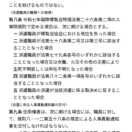
ことを妨げるものではない。
（派遣職員の職務への復帰）
第八条
令和七年国際博覧会特措法第二十六条第二項の人
事院規則で定める場合は、次に掲げる場合とする。
一
派遣職員が博覧会協会における地位を失った場合
二
派遣職員が法第七十八条第二号又は第三号に該当す
ることとなった場合
三
派遣職員が法第七十九条各号のいずれかに該当する
こととなった場合又は水難、火災その他の災害により
生死不明若しくは所在不明となった場合
四
派遣職員が法第八十二条第一項各号のいずれかに該
当することとなった場合
五
派遣職員の派遣が当該派遣に係る取決めに反するこ
ととなった場合
（派遣に係る人事異動通知書の交付）
第九条
任命権者は、次に掲げる場合には、職員に対し
て、規則八―一二第五十八条の規定による人事異動通知
書を交付しなければならない。