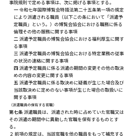
事院規則で定める事項は、次に掲げる事項とする。
一
令和七年国際博覧会特措法第二十五条第一項の規定
により派遣される職員（以下この条において「派遣予
定職員」という。）の博覧会協会における職務に係る
倫理その他の服務に関する事項
二
派遣予定職員の博覧会協会における福利厚生に関す
る事項
三
派遣予定職員の博覧会協会における特定業務の従事
の状況の連絡に関する事項
四
派遣予定職員に係る派遣の期間の変更その他の取決
めの内容の変更に関する事項
五
派遣予定職員に係る取決めに疑義が生じた場合及び
当該取決めに定めのない事項が生じた場合の取扱いに
関する事項
（派遣職員の保有する官職）
第七条
派遣職員は、派遣された時に占めていた官職又は
その派遣の期間中に異動した官職を保有するものとす
る。
２ 前項の規定は、当該官職を他の職員をもって補充する