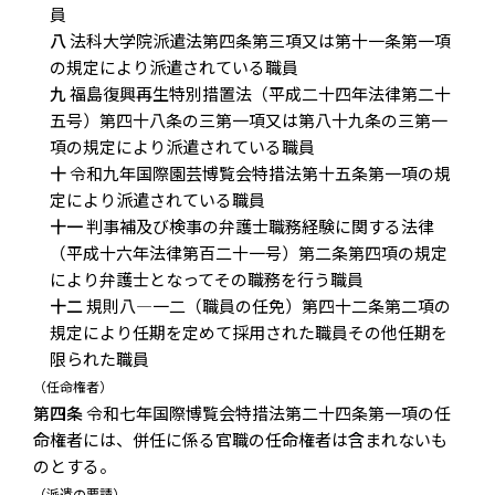
員
八
法科大学院派遣法第四条第三項又は第十一条第一項
の規定により派遣されている職員
九
福島復興再生特別措置法（平成二十四年法律第二十
五号）第四十八条の三第一項又は第八十九条の三第一
項の規定により派遣されている職員
十
令和九年国際園芸博覧会特措法第十五条第一項の規
定により派遣されている職員
十一
判事補及び検事の弁護士職務経験に関する法律
（平成十六年法律第百二十一号）第二条第四項の規定
により弁護士となってその職務を行う職員
十二
規則八―一二（職員の任免）第四十二条第二項の
規定により任期を定めて採用された職員その他任期を
限られた職員
（任命権者）
第四条
令和七年国際博覧会特措法第二十四条第一項の任
命権者には、併任に係る官職の任命権者は含まれないも
のとする。
（派遣の要請）