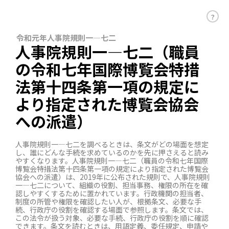
？
令和元年人事院規則一―七二
人事院規則一―七二（職員
の令和七年国際博覧会特措
法第十四条第一項の規定に
より指定された博覧会協会
への派遣）
人事院規則一―七二を調べるときは、条文がどの場面を想定
し、誰にどんな手続を求めているのかを先に押さえると読み
やすくなります。人事院規則一―七二（職員の令和七年国際
博覧会特措法第十四条第一項の規定により指定された博覧会
協会への派遣）は、2019年に公布された規則で、人事院規則
一―七二について、組織の役割、担当事務、権限の所在を確
認しやすくするために置かれています。行政機関の担当者、
制度の所管や権限を確認したい人が、根拠条文、必要な手
続、行政庁の役割を確認する場面で参照します。条文では、
この法令が扱う対象、必要な手続、行政庁の役割を順に確認
できます。条文を読むときは、用語定義、委任規定、申請や