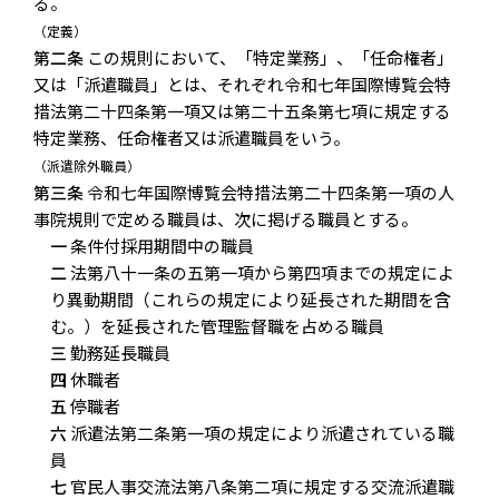
る。
（定義）
第二条
この規則において、「特定業務」、「任命権者」
又は「派遣職員」とは、それぞれ令和七年国際博覧会特
措法第二十四条第一項又は第二十五条第七項に規定する
特定業務、任命権者又は派遣職員をいう。
（派遣除外職員）
第三条
令和七年国際博覧会特措法第二十四条第一項の人
事院規則で定める職員は、次に掲げる職員とする。
一
条件付採用期間中の職員
二
法第八十一条の五第一項から第四項までの規定によ
り異動期間（これらの規定により延長された期間を含
む。）を延長された管理監督職を占める職員
三
勤務延長職員
四
休職者
五
停職者
六
派遣法第二条第一項の規定により派遣されている職
員
七
官民人事交流法第八条第二項に規定する交流派遣職