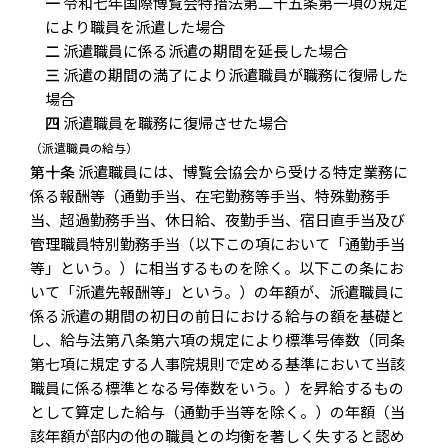
一
令和七年国際博覧会特措法第二十五条第一項の規定
により職員を派遣した場合
二
派遣職員に係る派遣の期間を延長した場合
三
派遣の期間の満了により派遣職員が職務に復帰した
場合
四
派遣職員を職務に復帰させた場合
（派遣職員の給与）
第十条
派遣職員には、博覧会協会から受ける特定業務に
係る報酬等（通勤手当、在宅勤務等手当、特殊勤務手
当、超過勤務手当、休日給、夜勤手当、宿日直手当及び
管理職員特別勤務手当（以下この項において「通勤手当
等」という。）に相当するものを除く。以下この条にお
いて「派遣先報酬等」という。）の年額が、派遣職員に
係る派遣の期間の初日の前日における給与の額を基礎と
し、給与法第八条第六項の規定により標準号俸数（同条
第七項に規定する人事院規則で定める基準において当該
職員に係る標準となる号俸数をいう。）を昇給するもの
として算定した給与（通勤手当等を除く。）の年額（当
該年額が部内の他の職員との均衡を著しく失すると認め