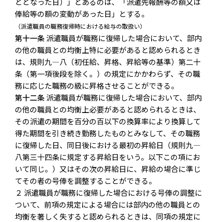
ととなった日）」とあるのは、「派遣先報酬等の額又は
俸給等の額の変動があった日」とする。
（派遣職員の職務復帰時における給与の取扱い）
第十一条
派遣職員が職務に復帰した場合において、部内
の他の職員との均衡上特に必要があると認められるとき
は、規則九―八（初任給、昇格、昇給等の基準）第二十
条（第一項後段を除く。）の規定にかかわらず、その職
務に応じた職務の級に昇格させることができる。
第十二条
派遣職員が職務に復帰した場合において、部内
の他の職員との均衡上必要があると認められるときは、
その派遣の期間を百分の百以下の換算率により換算して
得た期間を引き続き勤務したものとみなして、その職務
に復帰した日、同日後における最初の昇給日（規則九―
八第三十四条に規定する昇給日をいう。以下この項にお
いて同じ。）又はその次の昇給日に、昇給の場合に準じ
てその者の号俸を調整することができる。
２ 派遣職員が職務に復帰した場合における号俸の調整に
ついて、前項の規定による場合には部内の他の職員との
均衡を著しく失すると認められるときは、同項の規定に