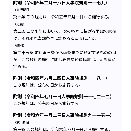
附則（令和四年二月一八日人事院規則一―七九）
（施行期日）
第一条
この規則は、令和五年四月一日から施行する。
（定義）
第二条
この附則において、次の各号に掲げる用語の意義
は、それぞれ当該各号に定めるところによる。
（雑則）
第二十五条
附則第三条から前条までに規定するもののほ
か、この規則の施行に関し必要な経過措置は、人事院が
定める。
附則（令和四年六月二四日人事院規則一―八一）
この規則は、公布の日から施行する。
附則（令和四年七月一日人事院規則一―七二―二）
この規則は、公布の日から施行する。
附則（令和六年一月二三日人事院規則九―一五一）
（施行期日）
第一条
この規則は、令和六年四月一日から施行する。