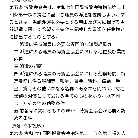
第五条
博覧会協会は、令和七年国際博覧会特措法第二十
四条第一項の規定に基づき職員の派遣を要請しようとす
るときは、当該派遣を必要とする事由及び次に掲げる当
該派遣に関して希望する条件を記載した書類を任命権者
に提出するものとする。
一
派遣に係る職員に必要な専門的な知識経験等
二
派遣に係る職員の博覧会協会における地位及び業務
内容
三
派遣の期間
四
派遣に係る職員の博覧会協会における勤務時間、特
定業務に係る報酬等（報酬、賃金、給料、俸給、手
当、賞与その他いかなる名称であるかを問わず、特定
業務の対償として受ける全てのものをいう。以下同
じ。）その他の勤務条件
五
前各号に掲げるもののほか、博覧会協会が必要と認
める条件
（派遣に係る取決め）
第六条
令和七年国際博覧会特措法第二十五条第三項の人