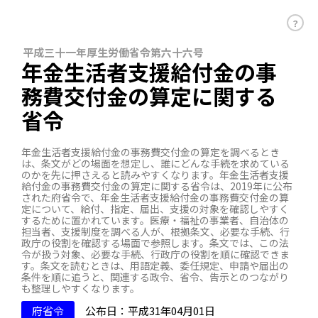
？
平成三十一年厚生労働省令第六十六号
年金生活者支援給付金の事
務費交付金の算定に関する
省令
年金生活者支援給付金の事務費交付金の算定を調べるとき
は、条文がどの場面を想定し、誰にどんな手続を求めている
のかを先に押さえると読みやすくなります。年金生活者支援
給付金の事務費交付金の算定に関する省令は、2019年に公布
された府省令で、年金生活者支援給付金の事務費交付金の算
定について、給付、指定、届出、支援の対象を確認しやすく
するために置かれています。医療・福祉の事業者、自治体の
担当者、支援制度を調べる人が、根拠条文、必要な手続、行
政庁の役割を確認する場面で参照します。条文では、この法
令が扱う対象、必要な手続、行政庁の役割を順に確認できま
す。条文を読むときは、用語定義、委任規定、申請や届出の
条件を順に追うと、関連する政令、省令、告示とのつながり
も整理しやすくなります。
府省令
公布日：平成31年04月01日