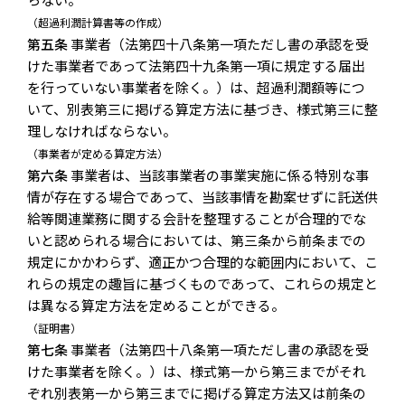
（超過利潤計算書等の作成）
第五条
事業者（法第四十八条第一項ただし書の承認を受
けた事業者であって法第四十九条第一項に規定する届出
を行っていない事業者を除く。）は、超過利潤額等につ
いて、別表第三に掲げる算定方法に基づき、様式第三に整
理しなければならない。
（事業者が定める算定方法）
第六条
事業者は、当該事業者の事業実施に係る特別な事
情が存在する場合であって、当該事情を勘案せずに託送供
給等関連業務に関する会計を整理することが合理的でな
いと認められる場合においては、第三条から前条までの
規定にかかわらず、適正かつ合理的な範囲内において、こ
れらの規定の趣旨に基づくものであって、これらの規定と
は異なる算定方法を定めることができる。
（証明書）
第七条
事業者（法第四十八条第一項ただし書の承認を受
けた事業者を除く。）は、様式第一から第三までがそれ
ぞれ別表第一から第三までに掲げる算定方法又は前条の