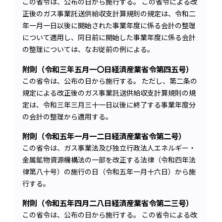
この省令は、公布の日から施行する。 この省令による改
正後のガス事業託送供給収支計算規則の規定は、令和二
年一月一日以後に開始された事業年度に係る会計の整理
について適用し、同日前に開始した事業年度に係る会計
の整理については、なお従前の例による。
附則（令和三年五月一〇日経済産業省令第四五号）
この省令は、公布の日から施行する。 ただし、第二条の
規定による改正後のガス事業託送供給収支計算規則の規
定は、令和三年三月三十一日以後に終了する事業年度分
の会計の整理から適用する。
附則（令和五年一月一二日経済産業省令第二号）
この省令は、ガス事業法及び独立行政法人エネルギー・
金属鉱物資源機構法の一部を改正する法律（令和四年法
律第八十号）の施行の日（令和五年一月十六日）から施
行する。
附則（令和五年四月二八日経済産業省令第二三号）
この省令は、公布の日から施行する。 この省令による改