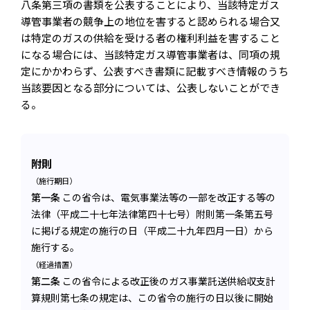
八条第三項の書類を公表することにより、当該特定ガス
導管事業者の競争上の地位を害すると認められる場合又
は特定のガスの供給を受ける者の権利利益を害すること
になる場合には、当該特定ガス導管事業者は、同項の規
定にかかわらず、公表すべき書類に記載すべき情報のうち
当該要因となる部分については、公表しないことができ
る。
附則
（施行期日）
第一条
この省令は、電気事業法等の一部を改正する等の
法律（平成二十七年法律第四十七号）附則第一条第五号
に掲げる規定の施行の日（平成二十九年四月一日）から
施行する。
（経過措置）
第二条
この省令による改正後のガス事業託送供給収支計
算規則第七条の規定は、この省令の施行の日以後に開始