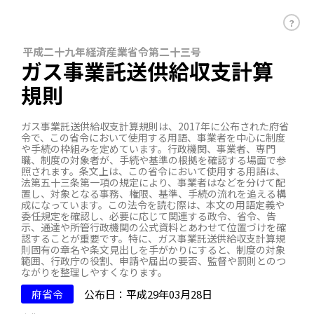
？
平成二十九年経済産業省令第二十三号
ガス事業託送供給収支計算
規則
ガス事業託送供給収支計算規則は、2017年に公布された府省
令で、この省令において使用する用語、事業者を中心に制度
や手続の枠組みを定めています。行政機関、事業者、専門
職、制度の対象者が、手続や基準の根拠を確認する場面で参
照されます。条文上は、この省令において使用する用語は、
法第五十三条第一項の規定により、事業者はなどを分けて配
置し、対象となる事務、権限、基準、手続の流れを追える構
成になっています。この法令を読む際は、本文の用語定義や
委任規定を確認し、必要に応じて関連する政令、省令、告
示、通達や所管行政機関の公式資料とあわせて位置づけを確
認することが重要です。特に、ガス事業託送供給収支計算規
則固有の章名や条文見出しを手がかりにすると、制度の対象
範囲、行政庁の役割、申請や届出の要否、監督や罰則とのつ
ながりを整理しやすくなります。
府省令
公布日：平成29年03月28日