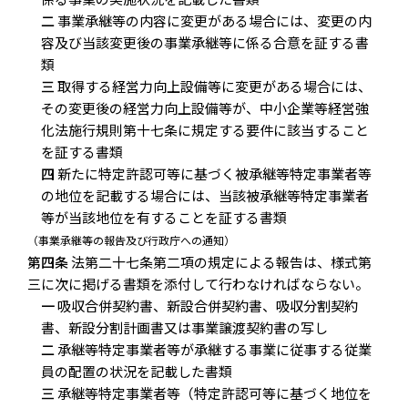
二
事業承継等の内容に変更がある場合には、変更の内
容及び当該変更後の事業承継等に係る合意を証する書
類
三
取得する経営力向上設備等に変更がある場合には、
その変更後の経営力向上設備等が、中小企業等経営強
化法施行規則第十七条に規定する要件に該当すること
を証する書類
四
新たに特定許認可等に基づく被承継等特定事業者等
の地位を記載する場合には、当該被承継等特定事業者
等が当該地位を有することを証する書類
（事業承継等の報告及び行政庁への通知）
第四条
法第二十七条第二項の規定による報告は、様式第
三に次に掲げる書類を添付して行わなければならない。
一
吸収合併契約書、新設合併契約書、吸収分割契約
書、新設分割計画書又は事業譲渡契約書の写し
二
承継等特定事業者等が承継する事業に従事する従業
員の配置の状況を記載した書類
三
承継等特定事業者等（特定許認可等に基づく地位を