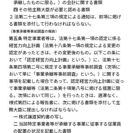
承継したものに限る。）の会計に関する書類
四
その他主務大臣が必要と認める書類
２ 法第二十七条第三項の規定による通知は、前項に掲げ
る書類を添付して行わなければならない。
（事業承継等事前調査の報告）
第五条
特定事業者等は、法第十七条第一項の認定に係る
経営力向上計画（法第十八条第一項の規定による変更の
認定があったときは、その変更後のもの。以下この条に
おいて「認定経営力向上計画」という。）に、法第十七
条第四項第二号に規定する事業承継等事前調査（次項に
おいて単に「事業承継等事前調査」という。）に関する
事項を記載した場合であって、認定経営力向上計画に従っ
て事業承継等（法第二条第十項第八号に掲げる措置に限
る。次項において同じ。）を行ったときは、遅滞なく、
様式第四による報告書に、次に掲げる書類を添付して主
務大臣に提出しなければならない。
一
株式譲渡契約書の写し
二
当該特定事業者等が承継する事業に従事する従業員
の配置の状況を記載した書類