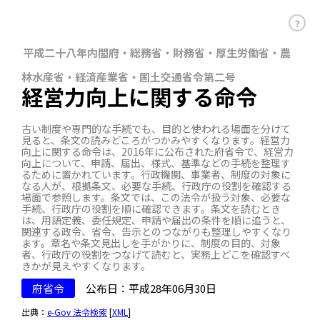
？
平成二十八年内閣府・総務省・財務省・厚生労働省・農
林水産省・経済産業省・国土交通省令第二号
経営力向上に関する命令
古い制度や専門的な手続でも、目的と使われる場面を分けて
見ると、条文の読みどころがつかみやすくなります。経営力
向上に関する命令は、2016年に公布された府省令で、経営力
向上について、申請、届出、様式、基準などの手続を整理す
るために置かれています。行政機関、事業者、制度の対象に
なる人が、根拠条文、必要な手続、行政庁の役割を確認する
場面で参照します。条文では、この法令が扱う対象、必要な
手続、行政庁の役割を順に確認できます。条文を読むとき
は、用語定義、委任規定、申請や届出の条件を順に追うと、
関連する政令、省令、告示とのつながりも整理しやすくなり
ます。章名や条文見出しを手がかりに、制度の目的、対象
者、行政庁の役割をつなげて読むと、実務上どこを確認すべ
きかが見えやすくなります。
府省令
公布日：平成28年06月30日
出典：
e-Gov 法令検索
[
XML
]