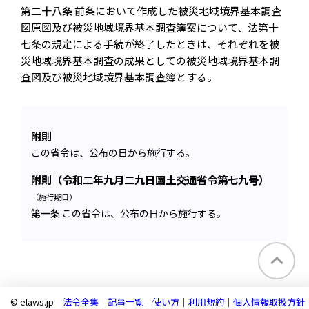
第二十八条
前条において作成した被災地域境界基本調査
図原図及び被災地域境界基本調査簿案について、法第十
七条の規定による手続が終了したときは、それぞれを被
災地域境界基本調査の成果としての被災地域境界基本調
査図及び被災地域境界基本調査簿とする。
附則
この省令は、公布の日から施行する。
附則（令和二年九月二九日国土交通省令第七九号）
（施行期日）
第一条
この省令は、公布の日から施行する。
© elaws.jp
法令全集
｜
記事一覧
｜
使い方
｜
利用規約
｜
個人情報取扱方針