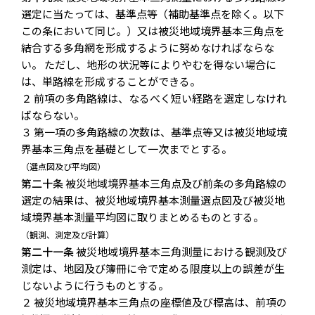
選定に当たっては、基準点等（補助基準点を除く。以下
この条において同じ。）又は被災地域境界基本三角点を
結合する多角網を形成するように努めなければならな
い。 ただし、地形の状況等によりやむを得ない場合に
は、単路線を形成することができる。
２ 前項の多角路線は、なるべく短い経路を選定しなけれ
ばならない。
３ 第一項の多角路線の次数は、基準点等又は被災地域境
界基本三角点を基礎として一次までとする。
（選点図及び平均図）
第二十条
被災地域境界基本三角点及び前条の多角路線の
選定の結果は、被災地域境界基本測量選点図及び被災地
域境界基本測量平均図に取りまとめるものとする。
（観測、測定及び計算）
第二十一条
被災地域境界基本三角測量における観測及び
測定は、地図及び簿冊に令で定める限度以上の誤差が生
じないように行うものとする。
２ 被災地域境界基本三角点の座標値及び標高は、前項の