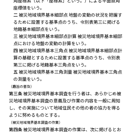
角座標系（以下「座標系」という。）による平面直角
座標値をいう。
二
被災地域境界基本細部点 地盤の変動の状況を把握す
るために設置する基準点のうち、令別表第三に掲げる
地籍基本細部点をいう。
三
被災地域境界基本細部点計算 被災地域境界基本細部
点における地盤の変動の計算をいう。
四
被災地域境界基本三角点 被災地域境界基本細部点計
算の基礎とするために設置する基準点のうち、令別表
第三に掲げる地籍基本三角点をいう。
五
被災地域境界基本三角測量 被災地域境界基本三角点
の測量をいう。
（趣旨の普及）
第三条
被災地域境界基本調査を行う者は、あらかじめ被
災地域境界基本調査の意義及び作業の内容を一般に周知
し、その実施について地域住民その他の者の協力を得る
ように努めるものとする。
（被災地域境界基本調査の作業）
第四条
被災地域境界基本調査の作業は、次に掲げるとお