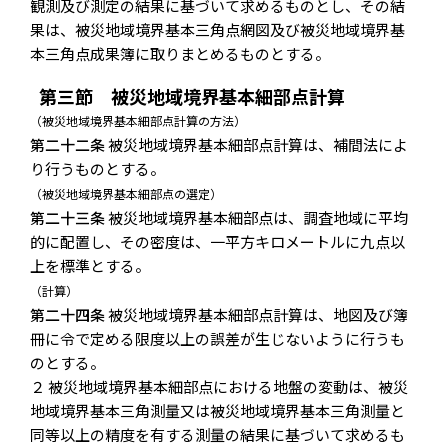
観測及び測定の結果に基づいて求めるものとし、その結
果は、被災地域境界基本三角点網図及び被災地域境界基
本三角点成果簿に取りまとめるものとする。
第三節 被災地域境界基本細部点計算
（被災地域境界基本細部点計算の方法）
第二十二条
被災地域境界基本細部点計算は、補間法によ
り行うものとする。
（被災地域境界基本細部点の選定）
第二十三条
被災地域境界基本細部点は、調査地域に平均
的に配置し、その密度は、一平方キロメートルに九点以
上を標準とする。
（計算）
第二十四条
被災地域境界基本細部点計算は、地図及び簿
冊に令で定める限度以上の誤差が生じないように行うも
のとする。
２ 被災地域境界基本細部点における地盤の変動は、被災
地域境界基本三角測量又は被災地域境界基本三角測量と
同等以上の精度を有する測量の結果に基づいて求めるも