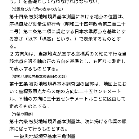
う。）を基礎として行わなければならない。
（位置及び方向角の表示の方法）
第十四条
被災地域境界基本測量における地点の位置は、
座標値及び測量法施行令（昭和二十四年政令第三百二十
二号）第二条第二項に規定する日本水準原点を基準とす
る高さ（以下「標高」という。）で表示するものとす
る。
２ 方向角は、当該地点が属する座標系のＸ軸に平行な当
該地点を通る軸の正の方向を基準とし、右回りに測定し
て表示するものとする。
（被災地域境界基本調査図の図郭）
第十五条
被災地域境界基本調査図の図郭は、地図上にお
いて座標系原点からＸ軸の方向に二十五センチメート
ル、Ｙ軸の方向に三十五センチメートルごとに区画して
定めるものとする。
（作業の順序）
第十六条
被災地域境界基本測量は、次に掲げる作業の順
序に従って行うものとする。
一
被災地域境界基本三角測量