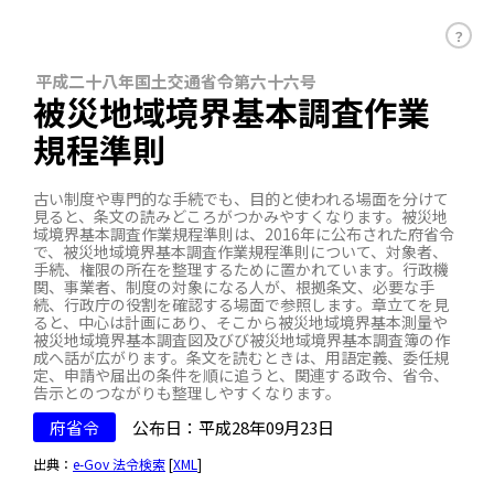
？
平成二十八年国土交通省令第六十六号
被災地域境界基本調査作業
規程準則
古い制度や専門的な手続でも、目的と使われる場面を分けて
見ると、条文の読みどころがつかみやすくなります。被災地
域境界基本調査作業規程準則は、2016年に公布された府省令
で、被災地域境界基本調査作業規程準則について、対象者、
手続、権限の所在を整理するために置かれています。行政機
関、事業者、制度の対象になる人が、根拠条文、必要な手
続、行政庁の役割を確認する場面で参照します。章立てを見
ると、中心は計画にあり、そこから被災地域境界基本測量や
被災地域境界基本調査図及びび被災地域境界基本調査簿の作
成へ話が広がります。条文を読むときは、用語定義、委任規
定、申請や届出の条件を順に追うと、関連する政令、省令、
告示とのつながりも整理しやすくなります。
府省令
公布日：平成28年09月23日
出典：
e-Gov 法令検索
[
XML
]