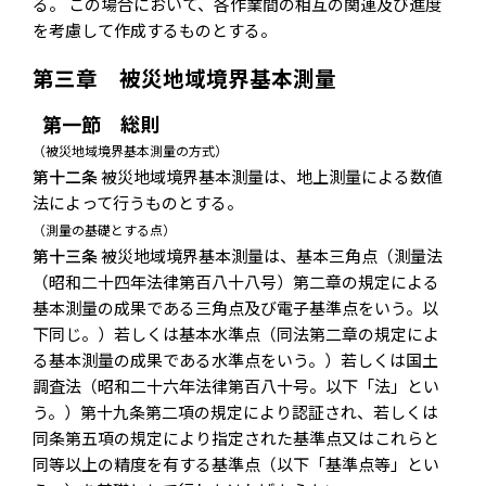
る。 この場合において、各作業間の相互の関連及び進度
を考慮して作成するものとする。
第三章 被災地域境界基本測量
第一節 総則
（被災地域境界基本測量の方式）
第十二条
被災地域境界基本測量は、地上測量による数値
法によって行うものとする。
（測量の基礎とする点）
第十三条
被災地域境界基本測量は、基本三角点（測量法
（昭和二十四年法律第百八十八号）第二章の規定による
基本測量の成果である三角点及び電子基準点をいう。以
下同じ。）若しくは基本水準点（同法第二章の規定によ
る基本測量の成果である水準点をいう。）若しくは国土
調査法（昭和二十六年法律第百八十号。以下「法」とい
う。）第十九条第二項の規定により認証され、若しくは
同条第五項の規定により指定された基準点又はこれらと
同等以上の精度を有する基準点（以下「基準点等」とい