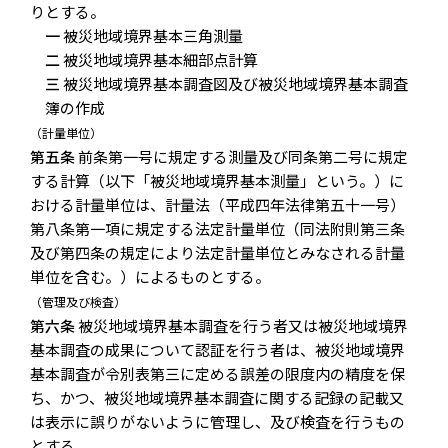
りとする。
一
被災地域境界基本三角測量
二
被災地域境界基本細部点計算
三
被災地域境界基本調査図及び被災地域境界基本調査
簿の作成
（計量単位）
第五条
前条第一号に規定する測量及び同条第二号に規定
する計算（以下「被災地域境界基本測量」という。）に
おける計量単位は、計量法（平成四年法律第五十一号）
第八条第一項に規定する法定計量単位（同法附則第三条
及び第四条の規定により法定計量単位とみなされる計量
単位を含む。）によるものとする。
（管理及び検査）
第六条
被災地域境界基本調査を行う者又は被災地域境界
基本調査の成果について認証を行う者は、被災地域境界
基本調査が令別表第三に定める誤差の限度内の精度を保
ち、かつ、被災地域境界基本調査に関する記録の記載又
は表示に誤りがないように管理し、及び検査を行うもの
とする。