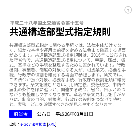
？
平成二十八年国土交通省令第十五号
共通構造部型式指定規則
共通構造部型式指定に関わる手続では、法律本体だけでな
く、細かな基準や運用の前提を定める法令まで確認する場面
があります。共通構造部型式指定規則は、2016年に公布され
た府省令で、共通構造部型式指定について、申請、届出、様
式、基準などの手続を整理するために置かれています。行政
機関、事業者、制度の対象になる人が、根拠条文、必要な手
続、行政庁の役割を確認する場面で参照します。条文では、
この法令が扱う対象、必要な手続、行政庁の役割を順に確認
できます。条文を読むときは、用語定義、委任規定、申請や
届出の条件を順に追うと、関連する政令、省令、告示とのつ
ながりも整理しやすくなります。章名や条文見出しを手がか
りに、制度の目的、対象者、行政庁の役割をつなげて読む
と、実務上どこを確認すべきかが見えやすくなります。
府省令
公布日：平成28年03月01日
出典：
e-Gov 法令検索
[
XML
]