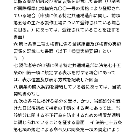
に係る業務組織及び実施要領を記載した書面（申請者
が国際標準化機構第九〇〇一号の規格により登録され
ている場合（申請に係る特定共通構造部に関し、前項
第五号の主たる製作工場について登録されている場合
に限る。）にあっては、登録されていることを証する
書面）
六
第七条第二項の検査に係る業務組織及び検査の実施
要領を記載した書面（以下「検査実施要領」とい
う。）
七
製作者等が申請に係る特定共通構造部に法第七十五
条の四第一項に規定する表示を付する場合にあって
は、表示位置及び表示方式を記載した図面
八
前条の購入契約を締結している者にあっては、当該
契約書の写し
九
次の各号に掲げる処分を受け、かつ、当該処分を受
けた日以後初めて指定の申請をする者にあっては、当
該処分に関する不正行為を防止するための措置が適切
に講じられていることを証する書面 イ 法第七十五条
第七項の規定による命令又は同条第一項の規定により