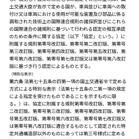
土交通大臣が告示で定める国が、車両並びに車両への取
付け又は車両における使用が可能な装置及び部品に係る
調和された技術上の国際連合規則の諸採択並びにこれら
の国際連合の諸規則に基づいて行われる認定の相互承認
のための条件に関する協定（以下「協定」という。）に
附属する規則第零号改訂版、第零号第二改訂版、第零号
第三改訂版、第零号第四改訂版、第零号第五改訂版、第
零号第六改訂版、第零号第七改訂版又は第零号第八改訂
版に基づき行う認定によるものとする。
（特別な表示）
第六条
法第七十五条の四第一項の国土交通省令で定める
方式による特別な表示（法第七十五条の二第一項の規定
による指定を受けたものであることを示すものに限
る。）は、協定に附属する規則第零号改訂版、第零号第
二改訂版、第零号第三改訂版、第零号第四改訂版、第零
号第五改訂版、第零号第六改訂版、第零号第七改訂版又
は第零号第八改訂版に適合するものとして認定された特
定共通構造部以外のものにあっては第三号様式に定める