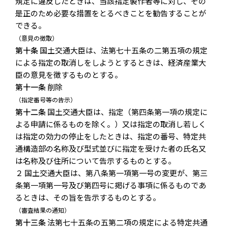
規定に違反したときは、当該指定製作者等に対し、その
是正のため必要な措置をとるべきことを勧告することが
できる。
（意見の徴取）
第十条
国土交通大臣は、法第七十五条の二第五項の規定
による指定の取消しをしようとするときは、経済産業大
臣の意見を徴するものとする。
第十一条
削除
（指定番号等の告示）
第十二条
国土交通大臣は、指定（第四条第一項の規定に
よる申請に係るものを除く。）又は指定の取消し若しく
は指定の効力の停止をしたときは、指定の番号、特定共
通構造部の名称及び型式並びに指定を受けた者の氏名又
は名称及び住所について告示するものとする。
２ 国土交通大臣は、第八条第一項第一号の変更が、第三
条第一項第一号及び第四号に掲げる事項に係るものであ
るときは、その旨を告示するものとする。
（審査結果の通知）
第十三条
法第七十五条の五第二項の規定による特定共通