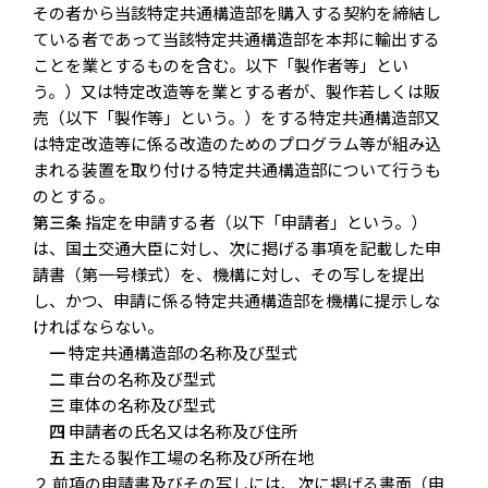
その者から当該特定共通構造部を購入する契約を締結し
ている者であって当該特定共通構造部を本邦に輸出する
ことを業とするものを含む。以下「製作者等」とい
う。）又は特定改造等を業とする者が、製作若しくは販
売（以下「製作等」という。）をする特定共通構造部又
は特定改造等に係る改造のためのプログラム等が組み込
まれる装置を取り付ける特定共通構造部について行うも
のとする。
第三条
指定を申請する者（以下「申請者」という。）
は、国土交通大臣に対し、次に掲げる事項を記載した申
請書（第一号様式）を、機構に対し、その写しを提出
し、かつ、申請に係る特定共通構造部を機構に提示しな
ければならない。
一
特定共通構造部の名称及び型式
二
車台の名称及び型式
三
車体の名称及び型式
四
申請者の氏名又は名称及び住所
五
主たる製作工場の名称及び所在地
２ 前項の申請書及びその写しには、次に掲げる書面（申