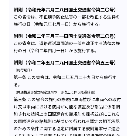
附則（令和元年六月二八日国土交通省令第二〇号）
この省令は、不正競争防止法等の一部を改正する法律の
施行の日（令和元年七月一日）から施行する。
附則（令和二年三月三一日国土交通省令第二〇号）
この省令は、道路運送車両法の一部を改正する法律の施
行の日（令和二年四月一日）から施行する。
附則（令和二年五月二九日国土交通省令第五三号）
（施行期日）
第一条
この省令は、令和二年五月二十九日から施行す
る。
（共通構造部型式指定規則の一部改正に伴う経過措置）
第三条
この省令の施行の際現に車両並びに車両への取付
け又は車両における使用が可能な装置及び部品に係る調
和された技術上の国際連合の諸規則の採択並びにこれら
の国際連合の諸規則に基づいて行われる認定の相互承認
のための条件に関する協定に附属する規則第零号に適合
するものとして認定されている特定共通構造部の特別な