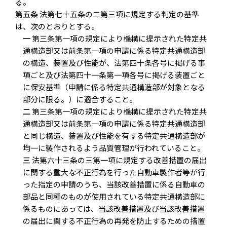
る。
第五条
法第七十五条の二第三項に規定する判定の基準
は、次のとおりとする。
一
第三条第一項の規定により機構に提示された特定共
通構造部又は前条第一項の申請に係る特定共通構造部
の構造、装置及び性能が、法第四十条各号に掲げる事
項ごと及び法第四十一条第一項各号に掲げる装置ごと
に保安基準（申請に係る特定共通構造部が対象となる
部分に限る。）に適合すること。
二
第三条第一項の規定により機構に提示された特定共
通構造部又は前条第一項の申請に係る特定共通構造部
と同じ構造、装置及び性能を有する特定共通構造部が
均一に製作されるよう品質管理が行われていること。
三
法第六十三条の三第一項に規定する改善措置の届出
に関する重大な不正行為を行った自動車製作者等が行
った指定の申請のうち、当該改善措置に係る自動車の
部品と同種のものが使用されている特定共通構造部に
係るものにあっては、当該改善措置及び当該改善措置
の届出に関する不正行為の再発を防止するための措置