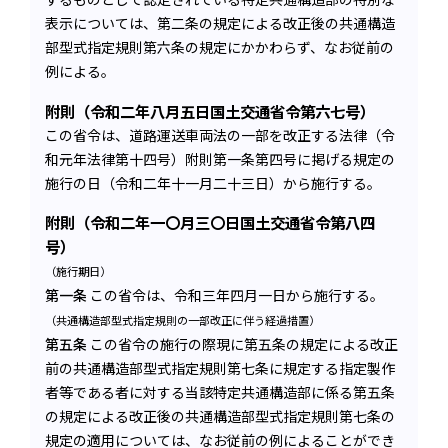
表示については、第二条の規定による改正後の共通構造
部型式指定規則第六条の規定にかかわらず、なお従前の
例による。
附則（令和二年八月五日国土交通省令第六七号）
この省令は、道路運送車両法の一部を改正する法律（令
和元年法律第十四号）附則第一条第四号に掲げる規定の
施行の日（令和二年十一月二十三日）から施行する。
附則（令和二年一〇月三〇日国土交通省令第八四
号）
（施行期日）
第一条
この省令は、令和三年四月一日から施行する。
（共通構造部型式指定規則の一部改正に伴う経過措置）
第五条
この省令の施行の際現に第五条の規定による改正
前の共通構造部型式指定規則第七条に規定する指定製作
者等である者に対する当該特定共通構造部に係る第五条
の規定による改正後の共通構造部型式指定規則第七条の
規定の適用については、なお従前の例によることができ