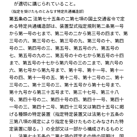
が適切に講じられていること。
（指定を受けたものとみなす特定共通構造部）
第五条の二
法第七十五条の二第七項の国土交通省令で定
める特定共通構造部は、装置型式指定規則第二条第一号
から第一号の七まで、第二号の二から第三号の四まで、第
三号の六、第三号の七、第三号の九、第三号の十、第四
号の二、第四号の三、第五号、第五号の六、第五号の
七、第五号の九の二、第五号の十の七から第五号の十四
まで、第五号の十七から第六号の三の二まで、第六号の
六、第七号から第九号まで、第十号、第十一号、第十一
号の四、第十一号の五、第十二号、第十二号の二、第十
三号の二、第十三号の三、第十五号から第十七号まで、
第十九号から第三十五号まで、第三十七号、第三十八
号、第四十号の二、第四十号の四、第四十一号、第四十
一号の三、第四十二号、第四十三号又は第四十五号に掲
げる種類の特定装置（指定特定装置又は法第七十五条の
三第八項の規定により指定を受けたものとみなされた特
定装置に限る。）の全部又は一部から構成されるものと
し、法第七十五条の二第七項の認定その他の証明は、国