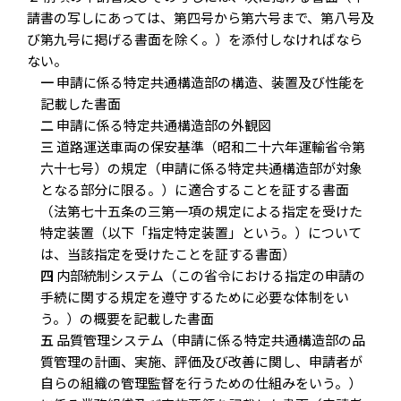
請書の写しにあっては、第四号から第六号まで、第八号及
び第九号に掲げる書面を除く。）を添付しなければなら
ない。
一
申請に係る特定共通構造部の構造、装置及び性能を
記載した書面
二
申請に係る特定共通構造部の外観図
三
道路運送車両の保安基準（昭和二十六年運輸省令第
六十七号）の規定（申請に係る特定共通構造部が対象
となる部分に限る。）に適合することを証する書面
（法第七十五条の三第一項の規定による指定を受けた
特定装置（以下「指定特定装置」という。）について
は、当該指定を受けたことを証する書面）
四
内部統制システム（この省令における指定の申請の
手続に関する規定を遵守するために必要な体制をい
う。）の概要を記載した書面
五
品質管理システム（申請に係る特定共通構造部の品
質管理の計画、実施、評価及び改善に関し、申請者が
自らの組織の管理監督を行うための仕組みをいう。）