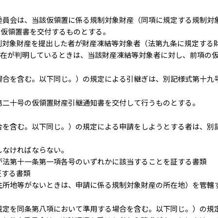
委員会は、当該仮領置に係る規制対象財産（同項に規定する規制対
の仮領置書を交付するものとする。
制対象財産を提出した者が財産凍結等対象者（法第九条に規定する
所在が判明しているときは、当該財産凍結等対象者に対し、前項の
場合を含む。以下同じ。）の規定による引継ぎは、別記様式第十九
第二十号の仮領置財産引継通知書を交付して行うものとする。
合を含む。以下同じ。）の規定による申請をしようとする者は、別
しなければならない。
が法第十一条第一項各号のいずれかに該当することを証する書類
証する書類
住所地等がないときは、申請に係る規制対象財産の所在地）を管轄
規定を同条第八項において準用する場合を含む。以下同じ。）の規