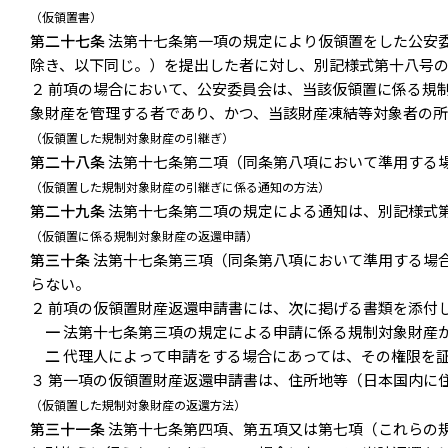
（仮領置書）
第二十七条
法第十七条第一項の規定により仮領置をした公安
除き、以下同じ。）を提出した者に対し、別記様式第十八号
２ 前項の場合において、公安委員会は、当該仮領置に係る規
象財産を管理する者であり、かつ、当該財産凍結等対象者の
（仮領置した規制対象財産の引継ぎ）
第二十八条
法第十七条第二項（同条第八項において準用する
（仮領置した規制対象財産の引継ぎに係る通知の方法）
第二十九条
法第十七条第二項の規定による通知は、別記様式
（仮領置に係る規制対象財産の返還申請）
第三十条
法第十七条第三項（同条第八項において準用する場
らない。
２ 前項の仮領置財産返還申請書には、次に掲げる書類を添付
一
法第十七条第三項の規定による申請に係る規制対象財産
二
代理人によって申請をする場合にあっては、その権限を
３ 第一項の仮領置財産返還申請書は、住所地等（日本国内に
（仮領置した規制対象財産の返還方法）
第三十一条
法第十七条第四項、第五項又は第七項（これらの