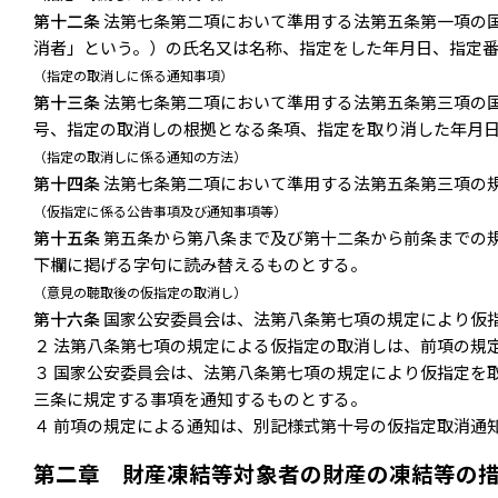
第十二条
法第七条第二項において準用する法第五条第一項の
消者」という。）の氏名又は名称、指定をした年月日、指定
（指定の取消しに係る通知事項）
第十三条
法第七条第二項において準用する法第五条第三項の
号、指定の取消しの根拠となる条項、指定を取り消した年月
（指定の取消しに係る通知の方法）
第十四条
法第七条第二項において準用する法第五条第三項の
（仮指定に係る公告事項及び通知事項等）
第十五条
第五条から第八条まで及び第十二条から前条までの規
下欄に掲げる字句に読み替えるものとする。
（意見の聴取後の仮指定の取消し）
第十六条
国家公安委員会は、法第八条第七項の規定により仮
２ 法第八条第七項の規定による仮指定の取消しは、前項の規
３ 国家公安委員会は、法第八条第七項の規定により仮指定を
三条に規定する事項を通知するものとする。
４ 前項の規定による通知は、別記様式第十号の仮指定取消通
第二章 財産凍結等対象者の財産の凍結等の