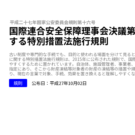
平成二十七年国家公安委員会規則第十六号
国際連合安全保障理事会決議
する特別措置法施行規則
古い制度や専門的な手続でも、目的と使われる場面を分けて見る
に関する特別措置法施行規則は、2015年に公布された規則で、
やすくするために置かれています。自治体、施設管理者、事業者
指定にあり、そこから財産凍結等対象者の財産の凍結等の措置や
り、現在の言葉で対象、手続、効果を置き換えると理解しやすく
規則
公布日：平成27年10月02日