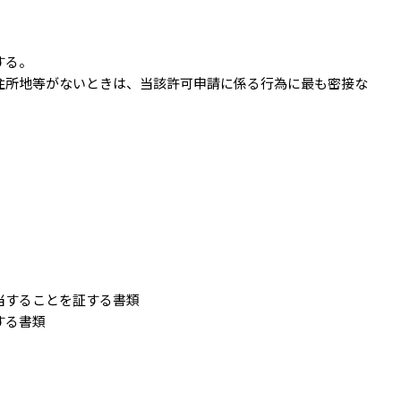
する。
住所地等がないときは、当該許可申請に係る行為に最も密接な
当することを証する書類
する書類