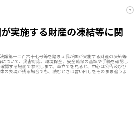
？
国が実施する財産の凍結等に関
決議第千二百六十七号等を踏まえ我が国が実施する財産の凍結等
等について、災害対応、環境保全、安全確保の基準や手続を確認し
確認する場面で参照します。章立てを見ると、中心は公告及びび
語体の表現が残る場合でも、読むときは言い回しをそのまま追うよ