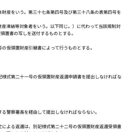
象財産をいう。第三十七条第四号及び第三十八条の表第四号を
財産凍結等対象者をいう。以下同じ。）に代わって当該規制対
仮領置書の写しを送付するものとする。
号の仮領置財産引継書によって行うものとする。
記様式第二十一号の仮領置財産返還申請書を提出しなければな
する警察署長を経由して提出しなければならない。
定による返還は、別記様式第二十二号の仮領置財産返還受領書