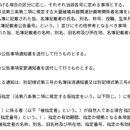
掲げる場合の区分に応じ、それぞれ当該各号に定める事項とする。
は法第三条第二項に規定する大量破壊兵器関連計画等関係者名簿を
名簿に記載された旨、名簿記載者の氏名、別名、称号、役職、生年
名簿記載者公告番号」という。）並びにその他参考となるべき事項
れた旨、名簿記載者の名称、別名、旧名称及び所在地、名簿記載者
の公告事項通知書を送付して行うものとする。
の公告事項変更通知書を送付して行うものとする。
よる通知は、別記様式第三号の名簿抹消通知書又は別記様式第三号
仮指定（法第八条第二項に規定する仮指定をいう。以下同じ。）に
）に係る者（以下「被指定者」という。）が自然人である場合 指
「指定番号」という。）、指定の有効期間、指定の根拠となる条項
被指定者の名称、別名、旧名称及び所在地、指定番号、指定の有効