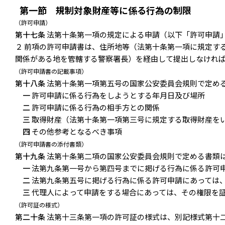
第一節 規制対象財産等に係る行為の制限
（許可申請）
第十七条
法第十条第一項の規定による申請（以下「許可申請
２ 前項の許可申請書は、住所地等（法第十条第一項に規定す
関係がある地を管轄する警察署長）を経由して提出しなけれ
（許可申請書の記載事項）
第十八条
法第十条第一項第五号の国家公安委員会規則で定め
一
許可申請に係る行為をしようとする年月日及び場所
二
許可申請に係る行為の相手方との関係
三
取得財産（法第十条第一項第三号に規定する取得財産を
四
その他参考となるべき事項
（許可申請書の添付書類）
第十九条
法第十条第二項の国家公安委員会規則で定める書類
一
法第九条第一号から第四号までに掲げる行為に係る許可
二
法第九条第五号に掲げる行為に係る許可申請にあっては
三
代理人によって申請をする場合にあっては、その権限を
（許可証の様式）
第二十条
法第十三条第一項の許可証の様式は、別記様式第十