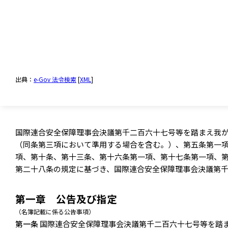
出典：
e-Gov 法令検索
[
XML
]
国際連合安全保障理事会決議第千二百六十七号等を踏まえ我
（同条第三項において準用する場合を含む。）、第五条第一
項、第十条、第十三条、第十六条第一項、第十七条第一項、
第二十八条の規定に基づき、国際連合安全保障理事会決議第
第一章 公告及び指定
（名簿記載に係る公告事項）
第一条
国際連合安全保障理事会決議第千二百六十七号等を踏