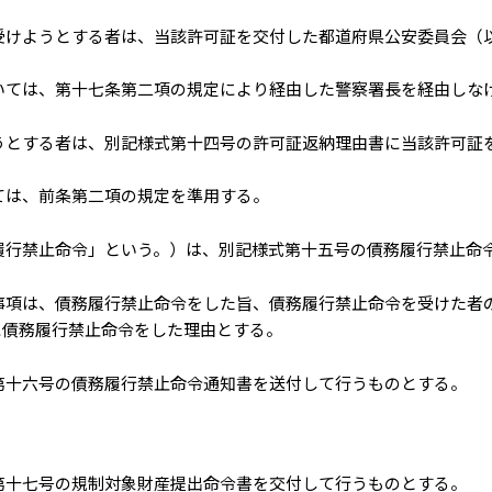
受けようとする者は、当該許可証を交付した都道府県公安委員会（
いては、第十七条第二項の規定により経由した警察署長を経由しな
うとする者は、別記様式第十四号の許可証返納理由書に当該許可証
ては、前条第二項の規定を準用する。
履行禁止命令」という。）は、別記様式第十五号の債務履行禁止命
事項は、債務履行禁止命令をした旨、債務履行禁止命令を受けた者
に債務履行禁止命令をした理由とする。
第十六号の債務履行禁止命令通知書を送付して行うものとする。
第十七号の規制対象財産提出命令書を交付して行うものとする。