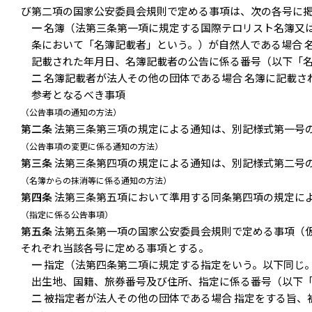
び第二項の国家公安委員会規則で定める事項は、次の各号に
一
名簿（法第三条第一項に規定する国際テロリスト名簿又
条において「名簿記載者」という。）が自然人である場合 
記載された年月日、名簿記載者の公告に係る番号（以下「
二
名簿記載者が法人その他の団体である場合 名簿に記載さ
参考となるべき事項
（公告事項の通知の方法）
第二条
法第三条第三項の規定による通知は、別記様式第一号
（公告事項の変更に係る通知の方法）
第三条
法第三条第四項の規定による通知は、別記様式第二号
（名簿からの抹消等に係る通知の方法）
第四条
法第三条第五項において準用する同条第四項の規定に
（指定に係る公告事項）
第五条
法第五条第一項の国家公安委員会規則で定める事項（
それぞれ当該各号に定める事項とする。
一
指定（法第四条第二項に規定する指定をいう。以下同じ。
出生地、国籍、旅券番号及び住所、指定に係る番号（以下
二
被指定者が法人その他の団体である場合 指定をする旨、