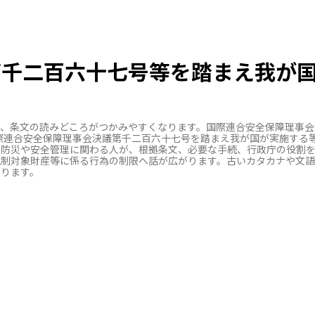
第千二百六十七号等を踏まえ我が
と、条文の読みどころがつかみやすくなります。国際連合安全保障理事会
国際連合安全保障理事会決議第千二百六十七号を踏まえ我が国が実施する
、防災や安全管理に関わる人が、根拠条文、必要な手続、行政庁の役割を
規制対象財産等に係る行為の制限へ話が広がります。古いカタカナや文
なります。