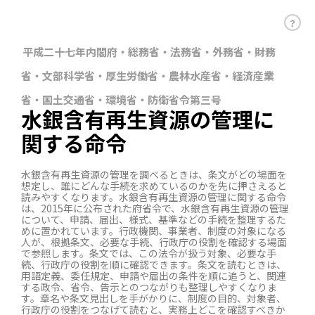
？
平成二十七年内閣府・総務省・法務省・外務省・財務
省・文部科学省・厚生労働省・農林水産省・経済産業
省・国土交通省・環境省・防衛省令第三号
水銀含有再生資源の管理に
関する命令
水銀含有再生資源の管理を調べるときは、条文がどの場面を
想定し、誰にどんな手続を求めているのかを先に押さえると
読みやすくなります。水銀含有再生資源の管理に関する命令
は、2015年に公布された府省令で、水銀含有再生資源の管理
について、申請、届出、様式、基準などの手続を整理するた
めに置かれています。行政機関、事業者、制度の対象になる
人が、根拠条文、必要な手続、行政庁の役割を確認する場面
で参照します。条文では、この法令が扱う対象、必要な手
続、行政庁の役割を順に確認できます。条文を読むときは、
用語定義、委任規定、申請や届出の条件を順に追うと、関連
する政令、省令、告示とのつながりも整理しやすくなりま
す。章名や条文見出しを手がかりに、制度の目的、対象者、
行政庁の役割をつなげて読むと、実務上どこを確認すべきか