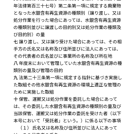
年法律第百三十七号）第二条第一項に規定する廃棄物
となった水銀含有再生資源の種類別（譲り渡し、又は
処分作業を行った場合にあっては、水銀含有再生資源
の種類別並びに譲渡しの目的別又は処分作業の種類及
び目的別）の量
七
譲り渡し、又は譲り受けた場合にあっては、その相
手方の氏名又は名称及び住所並びに法人にあっては、
その代表者の氏名並びに事業所の名称及び所在地
八
年度末において管理していた水銀含有再生資源の種
類別の量及び管理の目的
九
法第二十三条第一項に規定する指針に基づき実施し
た取組その他水銀含有再生資源の環境上適正な管理の
ために実施した取組
十
保管、運搬又は処分作業を委託した場合にあって
は、その委託した水銀含有再生資源の種類別の量及び
当該保管、運搬又は処分作業の委託を受けた者（以下
本号において「受託者」という。）に係る以下の事項
（１） 氏名又は名称及び住所並びに法人にあって