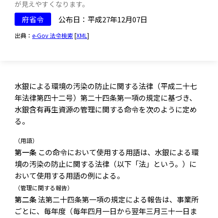
が見えやすくなります。
府省令
公布日：平成27年12月07日
出典：
e-Gov 法令検索
[
XML
]
水銀による環境の汚染の防止に関する法律（平成二十七
年法律第四十二号）第二十四条第一項の規定に基づき、
水銀含有再生資源の管理に関する命令を次のように定め
る。
（用語）
第一条
この命令において使用する用語は、水銀による環
境の汚染の防止に関する法律（以下「法」という。）に
おいて使用する用語の例による。
（管理に関する報告）
第二条
法第二十四条第一項の規定による報告は、事業所
ごとに、毎年度（毎年四月一日から翌年三月三十一日ま