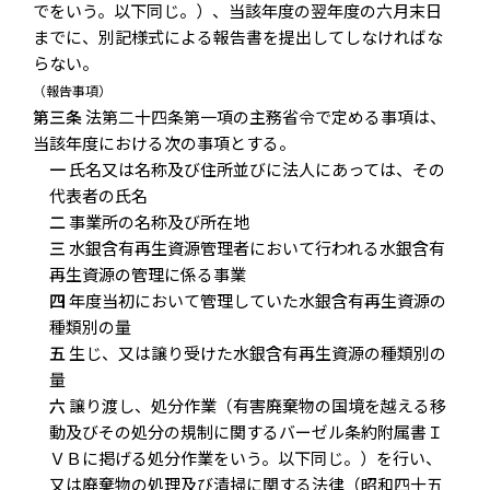
でをいう。以下同じ。）、当該年度の翌年度の六月末日
までに、別記様式による報告書を提出してしなければな
らない。
（報告事項）
第三条
法第二十四条第一項の主務省令で定める事項は、
当該年度における次の事項とする。
一
氏名又は名称及び住所並びに法人にあっては、その
代表者の氏名
二
事業所の名称及び所在地
三
水銀含有再生資源管理者において行われる水銀含有
再生資源の管理に係る事業
四
年度当初において管理していた水銀含有再生資源の
種類別の量
五
生じ、又は譲り受けた水銀含有再生資源の種類別の
量
六
譲り渡し、処分作業（有害廃棄物の国境を越える移
動及びその処分の規制に関するバーゼル条約附属書Ｉ
ＶＢに掲げる処分作業をいう。以下同じ。）を行い、
又は廃棄物の処理及び清掃に関する法律（昭和四十五