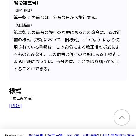
省令第三号）
（施行期日）
第一条
この命令は、公布の日から施行する。
（経過措置）
第二条
この命令の施行の際現にあるこの命令による改正
前の様式（次項において「旧様式」という。）により使
用されている書類は、この命令による改正後の様式によ
るものとみなす。 この命令の施行の際現にある旧様式に
よる用紙については、当分の間、これを取り繕って使用
することができる。
様式
（第二条関係）
[PDF]
© elaws.jp
法令全集
｜
記事一覧
｜
使い方
｜
利用規約
｜
個人情報取扱方針