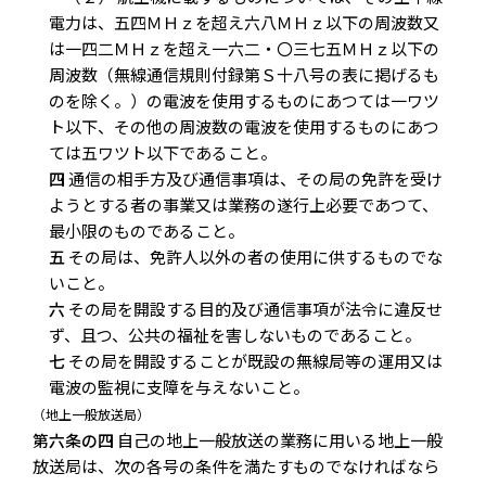
電力は、五四ＭＨｚを超え六八ＭＨｚ以下の周波数又
は一四二ＭＨｚを超え一六二・〇三七五ＭＨｚ以下の
周波数（無線通信規則付録第Ｓ十八号の表に掲げるも
のを除く。）の電波を使用するものにあつては一ワツ
ト以下、その他の周波数の電波を使用するものにあつ
ては五ワツト以下であること。
四
通信の相手方及び通信事項は、その局の免許を受け
ようとする者の事業又は業務の遂行上必要であつて、
最小限のものであること。
五
その局は、免許人以外の者の使用に供するものでな
いこと。
六
その局を開設する目的及び通信事項が法令に違反せ
ず、且つ、公共の福祉を害しないものであること。
七
その局を開設することが既設の無線局等の運用又は
電波の監視に支障を与えないこと。
（地上一般放送局）
第六条の四
自己の地上一般放送の業務に用いる地上一般
放送局は、次の各号の条件を満たすものでなければなら