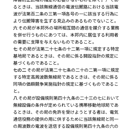
るときは、当該無線通信の電波伝搬路における当該電
波が法第百二条の三第一項各号の一に該当する行為に
より伝搬障害を生ずる見込みのあるものでないこと。
六
その局が本邦外の場所相互間の通信を媒介する業務
を併せ行うものにあつては、本邦内に居住する利用者
の需要に支障を与えないものであること。
七
その局が法第二十七条の十二第一項に規定する特定
基地局であるときは、その局に係る開設指針の規定に
基づくものであること。
七の二
その局が法第二十七条の二十の二第一項に規定
する特定高周波数無線局であるときは、その局に係る
同項の価額競争実施指針の規定に基づくものであるこ
と。
八
その局が設備規則第四十九条の二十三の七において
無線設備の条件が定められている携帯移動地球局であ
るときは、その局の免許を受けようとする者は、電気
通信役務の提供の用に供するために当該無線局と同一
の周波数の電波を送信する設備規則第四十九条の六の