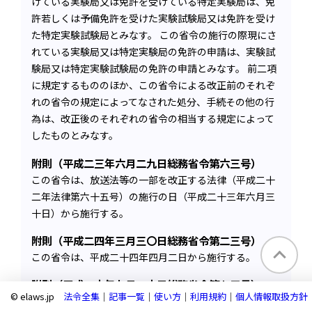
けている実験局又は免許を受けている特定実験局は、免
許若しくは予備免許を受けた実験試験局又は免許を受け
た特定実験試験局とみなす。 この省令の施行の際現にさ
れている実験局又は特定実験局の免許の申請は、実験試
験局又は特定実験試験局の免許の申請とみなす。 前二項
に規定するもののほか、この省令による改正前のそれぞ
れの省令の規定によってなされた処分、手続その他の行
為は、改正後のそれぞれの省令の相当する規定によって
したものとみなす。
附則（平成二三年六月二九日総務省令第六三号）
この省令は、放送法等の一部を改正する法律（平成二十
二年法律第六十五号）の施行の日（平成二十三年六月三
十日）から施行する。
附則（平成二四年三月三〇日総務省令第二三号）
この省令は、平成二十四年四月二日から施行する。
附則（平成二六年九月二六日総務省令第七五号）
© elaws.jp
法令全集
｜
記事一覧
｜
使い方
｜
利用規約
｜
個人情報取扱方針
（施行期日）