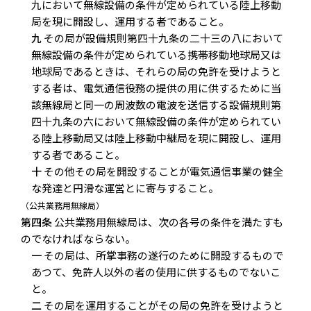
九において無線設備の条件が定められている陸上移動
局を現に開設し、運用する者であること。
九
その局が設備規則第四十九条の二十三の八において
無線設備の条件が定められている携帯移動地球局又は
地球局であるときは、それらの局の免許を受けようと
する者は、電気通信役務の提供の用に供するために当
該無線局と同一の周波数の電波を送信する設備規則第
四十九条の六において無線設備の条件が定められてい
る陸上移動局又は陸上移動中継局を現に開設し、運用
する者であること。
十
その他その局を開設することが電気通信事業の健全
な発達と円滑な運営とに寄与すること。
（公共業務用無線局）
第四条
公共業務用無線局は、次の各号の条件を満たすも
のでなければならない。
一
その局は、所掌事務の遂行のために開設するもので
あつて、免許人以外の者の使用に供するものでないこ
と。
二
その局を運用することがその局の免許を受けようと