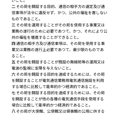
いこと。
二
その局を開設する目的、通信の相手方の選定及び通
信事項が法令に違反せず、かつ、公共の福祉を害しない
ものであること。
三
その局を運用することがその局を使用する事業又は
業務の遂行のために必要であつて、かつ、それにより公
共の福祉を増進することができること。
四
通信の相手方及び通信事項は、その局を使用する事
業又は業務の遂行上必要であつて、最少限のものであ
ること。
五
その局を開設することが既設の無線局等の運用又は
電波の監視に支障を与えないこと。
六
その局を開設する目的を達成するためには、その局
を開設することが電気通信業務用電気通信施設を利用
する場合に比較して能率的かつ経済的であること。
七
その局を開設する目的を達成するためには、その局
を開設することが他の各種の電気通信手段を使用する
場合に比較して能率的かつ経済的であること。
八
その局が大使館、公使館又は領事館の公用に供する