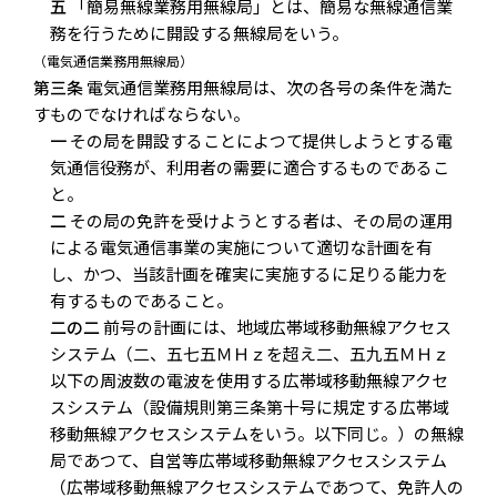
五
「簡易無線業務用無線局」とは、簡易な無線通信業
務を行うために開設する無線局をいう。
（電気通信業務用無線局）
第三条
電気通信業務用無線局は、次の各号の条件を満た
すものでなければならない。
一
その局を開設することによつて提供しようとする電
気通信役務が、利用者の需要に適合するものであるこ
と。
二
その局の免許を受けようとする者は、その局の運用
による電気通信事業の実施について適切な計画を有
し、かつ、当該計画を確実に実施するに足りる能力を
有するものであること。
二の二
前号の計画には、地域広帯域移動無線アクセス
システム（二、五七五ＭＨｚを超え二、五九五ＭＨｚ
以下の周波数の電波を使用する広帯域移動無線アクセ
スシステム（設備規則第三条第十号に規定する広帯域
移動無線アクセスシステムをいう。以下同じ。）の無線
局であつて、自営等広帯域移動無線アクセスシステム
（広帯域移動無線アクセスシステムであつて、免許人の