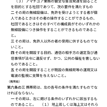
（３） アマチユア業務の健全な普及発達を図ること
を目的とする社団であつて、次の要件を満たすもの
二
その局の無線設備は、免許を受けようとする者が個
人であるときはその者の操作することができるもの、
社団であるときはそのすべての構成員がそのいずれかの
無線設備につき操作をすることができるものであるこ
と。
三
その局は、免許人以外の者の使用に供するものでな
いこと。
四
その局を開設する目的、通信の相手方の選定及び通
信事項が法令に違反せず、かつ、公共の福祉を害しない
ものであること。
五
その局を開設することが既設の無線局等の運用又は
電波の監視に支障を与えないこと。
（携帯局）
第六条の三
携帯局は、左の各号の条件を満たすものでな
ければならない。
一
その局は、左に掲げる条件のいずれかに該当するも
のであること。 （１） 地上若しくは海上又はそれら