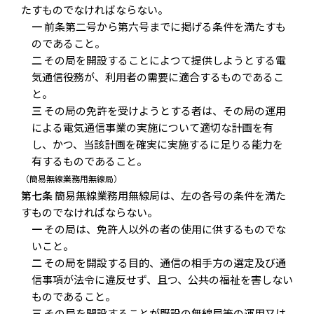
たすものでなければならない。
一
前条第二号から第六号までに掲げる条件を満たすも
のであること。
二
その局を開設することによつて提供しようとする電
気通信役務が、利用者の需要に適合するものであるこ
と。
三
その局の免許を受けようとする者は、その局の運用
による電気通信事業の実施について適切な計画を有
し、かつ、当該計画を確実に実施するに足りる能力を
有するものであること。
（簡易無線業務用無線局）
第七条
簡易無線業務用無線局は、左の各号の条件を満た
すものでなければならない。
一
その局は、免許人以外の者の使用に供するものでな
いこと。
二
その局を開設する目的、通信の相手方の選定及び通
信事項が法令に違反せず、且つ、公共の福祉を害しない
ものであること。
三
その局を開設することが既設の無線局等の運用又は