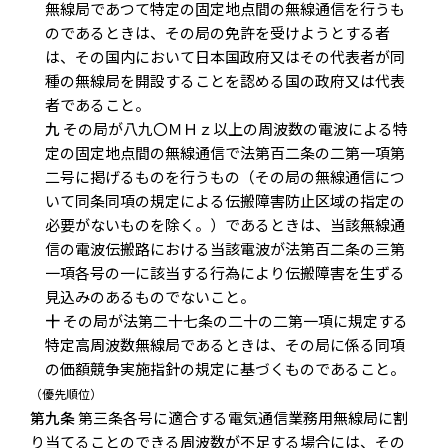
無線局であつて特定の固定地点間の無線通信を行うも
のであるときは、その局の免許を受けようとする者
は、その国内において日本国政府又はその代表者が同
種の無線局を開設することを認める国の政府又は代表
者であること。
九
その局が八九〇ＭＨｚ以上の周波数の電波による特
定の固定地点間の無線通信で法第百二条の二第一項第
二号に掲げるものを行うもの（その局の無線通信につ
いて同条同項の規定による伝搬障害防止区域の指定の
必要がないものを除く。）であるときは、当該無線通
信の電波伝搬路における当該電波が法第百二条の三第
一項各号の一に該当する行為により伝搬障害を生ずる
見込みのあるものでないこと。
十
その局が法第二十七条の二十の二第一項に規定する
特定高周波数無線局であるときは、その局に係る同項
の価額競争実施指針の規定に基づくものであること。
（優先順位）
第九条
第三条各号に適合する電気通信業務用無線局に割
り当てることのできる周波数が不足する場合には、その