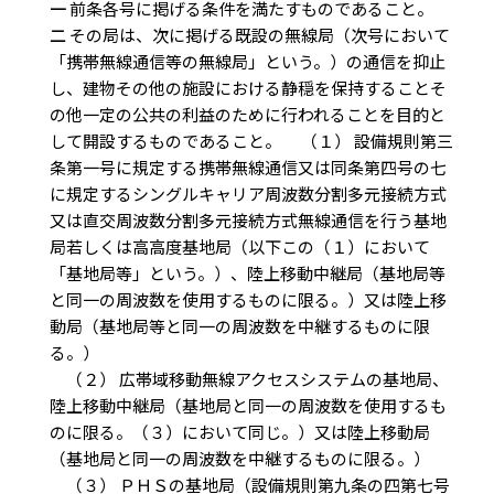
一
前条各号に掲げる条件を満たすものであること。
二
その局は、次に掲げる既設の無線局（次号において
「携帯無線通信等の無線局」という。）の通信を抑止
し、建物その他の施設における静穏を保持することそ
の他一定の公共の利益のために行われることを目的と
して開設するものであること。 （１） 設備規則第三
条第一号に規定する携帯無線通信又は同条第四号の七
に規定するシングルキャリア周波数分割多元接続方式
又は直交周波数分割多元接続方式無線通信を行う基地
局若しくは高高度基地局（以下この（１）において
「基地局等」という。）、陸上移動中継局（基地局等
と同一の周波数を使用するものに限る。）又は陸上移
動局（基地局等と同一の周波数を中継するものに限
る。）
（２） 広帯域移動無線アクセスシステムの基地局、
陸上移動中継局（基地局と同一の周波数を使用するも
のに限る。（３）において同じ。）又は陸上移動局
（基地局と同一の周波数を中継するものに限る。）
（３） ＰＨＳの基地局（設備規則第九条の四第七号