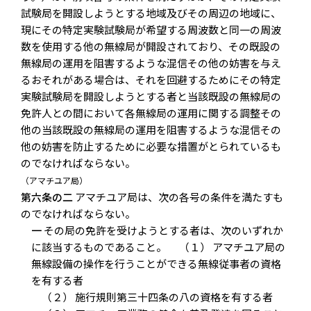
試験局を開設しようとする地域及びその周辺の地域に、
現にその特定実験試験局が希望する周波数と同一の周波
数を使用する他の無線局が開設されており、その既設の
無線局の運用を阻害するような混信その他の妨害を与え
るおそれがある場合は、それを回避するためにその特定
実験試験局を開設しようとする者と当該既設の無線局の
免許人との間において各無線局の運用に関する調整その
他の当該既設の無線局の運用を阻害するような混信その
他の妨害を防止するために必要な措置がとられているも
のでなければならない。
（アマチユア局）
第六条の二
アマチユア局は、次の各号の条件を満たすも
のでなければならない。
一
その局の免許を受けようとする者は、次のいずれか
に該当するものであること。 （１） アマチユア局の
無線設備の操作を行うことができる無線従事者の資格
を有する者
（２） 施行規則第三十四条の八の資格を有する者