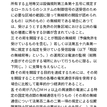
所有する土地等又は設備規則第三条第十五号に規定す
るローカル５Ｇのシステムの制御信号の送受信のため
に必要な区域の範囲に限って無線局の開設が認められ
るもの）以外のもの）の無線局である場合にあつて
は、受けようとする免許の対象区域における公共の福
祉の増進に寄与する計画が含まれていること。
三
その局を開設することが既設の無線局（予備免許を
受けているものを含む。）若しくは法第五十六条第一
項に規定する指定を受けている受信設備（以下「既設
の無線局等」という。）の運用又は電波の監視（総務
大臣がその公示する場所において行うものに限る。以
下同じ。）に支障を与えないこと。
四
その局を開設する目的を達成するためには、その局
を開設することが他の各種の電気通信手段を使用する
場合に比較して能率的かつ経済的であること。
五
その局が八九〇ＭＨｚ以上の周波数の電波による特
定の固定地点間の無線通信を行うもの（その局の無線
通信について法第百二条の二第一項の規定による伝搬
障害防止区域の指定の必要がないものを除く。）であ