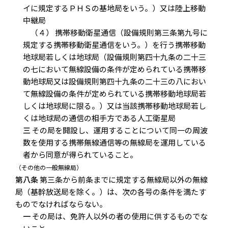
イに規定するＰＨＳの基地局をいう。）又は陸上移動
中継局
（４） 携帯移動衛星通信（設備規則第三条第九号に
規定する携帯移動衛星通信をいう。）を行う携帯移動
地球局若しくは地球局（設備規則第四十九条の二十三
の七において無線設備の条件が定められている携帯移
動地球局又は設備規則第四十九条の二十三の八におい
て無線設備の条件が定められている携帯移動地球局若
しくは地球局に限る。）又は当該携帯移動地球局若し
くは地球局の通信の相手方である人工衛星局
三
その局を開設し、運用することについて同一の周波
数を使用する携帯無線通信等の無線局を運用している
者から同意が得られていること。
（その他の一般無線局）
第八条
第三条から前条までに規定する無線局以外の無線
局（基幹放送局を除く。）は、次の各号の条件を満たす
ものでなければならない。
一
その局は、免許人以外の者の使用に供するものでな