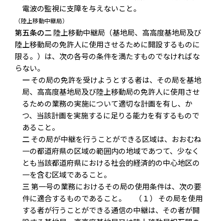
電波の監視に支障を与えないこと。
（陸上移動中継局）
第五条の二
陸上移動中継局（基地局、高高度基地局及び
陸上移動局の免許人に使用させるために開設するものに
限る。）は、次の各号の条件を満たすものでなければな
らない。
一
その局の免許を受けようとする者は、その局を基地
局、高高度基地局及び陸上移動局の免許人に使用させ
るための業務の実施について適切な計画を有し、か
つ、当該計画を実施するに足りる能力を有するもので
あること。
二
その局が中継を行うことができる区域は、おおむね
一の都道府県の区域の範囲内の地域であつて、少なく
とも当該都道府県における社会的経済的の中心地区の
一を含む区域であること。
三
第一号の業務におけるその局の使用条件は、次の要
件に適合するものであること。 （１） その局を使用
する者が行うことができる通信の中継は、その者が開