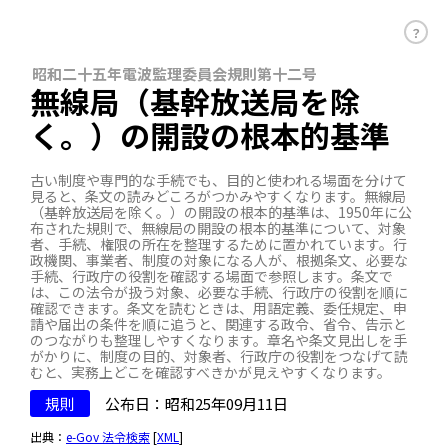
？
昭和二十五年電波監理委員会規則第十二号
無線局（基幹放送局を除
く。）の開設の根本的基準
古い制度や専門的な手続でも、目的と使われる場面を分けて
見ると、条文の読みどころがつかみやすくなります。無線局
（基幹放送局を除く。）の開設の根本的基準は、1950年に公
布された規則で、無線局の開設の根本的基準について、対象
者、手続、権限の所在を整理するために置かれています。行
政機関、事業者、制度の対象になる人が、根拠条文、必要な
手続、行政庁の役割を確認する場面で参照します。条文で
は、この法令が扱う対象、必要な手続、行政庁の役割を順に
確認できます。条文を読むときは、用語定義、委任規定、申
請や届出の条件を順に追うと、関連する政令、省令、告示と
のつながりも整理しやすくなります。章名や条文見出しを手
がかりに、制度の目的、対象者、行政庁の役割をつなげて読
むと、実務上どこを確認すべきかが見えやすくなります。
規則
公布日：昭和25年09月11日
出典：
e-Gov 法令検索
[
XML
]