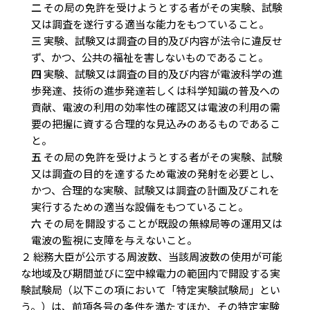
二
その局の免許を受けようとする者がその実験、試験
又は調査を遂行する適当な能力をもつていること。
三
実験、試験又は調査の目的及び内容が法令に違反せ
ず、かつ、公共の福祉を害しないものであること。
四
実験、試験又は調査の目的及び内容が電波科学の進
歩発達、技術の進歩発達若しくは科学知識の普及への
貢献、電波の利用の効率性の確認又は電波の利用の需
要の把握に資する合理的な見込みのあるものであるこ
と。
五
その局の免許を受けようとする者がその実験、試験
又は調査の目的を達するため電波の発射を必要とし、
かつ、合理的な実験、試験又は調査の計画及びこれを
実行するための適当な設備をもつていること。
六
その局を開設することが既設の無線局等の運用又は
電波の監視に支障を与えないこと。
２ 総務大臣が公示する周波数、当該周波数の使用が可能
な地域及び期間並びに空中線電力の範囲内で開設する実
験試験局（以下この項において「特定実験試験局」とい
う。）は、前項各号の条件を満たすほか、その特定実験