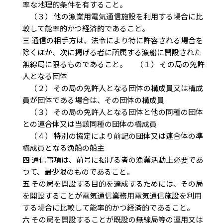
率な地理的条件を有すること。
（３） 他の漁業用電気通信施設を利用する場合に比
較して能率的かつ経済的であること。
三
通信の相手方は、法令により特に許容される場合を
除くほか、次に掲げる者に所属する漁船に開設された
無線局に限るものであること。 （１） その局の免許
人となる団体
（２） その局の免許人となる団体の構成員又は構成
員が団体である場合は、その団体の構成員
（３） その局の免許人となる団体と他の同種の団体
との連合体又は当該同種の団体の構成員
（４） 特別の協定により前記の団体又は連合体の準
構成員となる漁船の船主
四
通信事項は、前号に掲げる者の漁業活動上必要であ
つて、最少限のものであること。
五
その局を開設する目的を達成するためには、その局
を開設することが電気通信業務用電気通信施設を利用
する場合に比較して能率的かつ経済的であること。
六
その局を開設することが既設の無線局等の運用又は