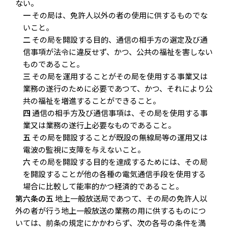
ない。
一
その局は、免許人以外の者の使用に供するものでな
いこと。
二
その局を開設する目的、通信の相手方の選定及び通
信事項が法令に違反せず、かつ、公共の福祉を害しない
ものであること。
三
その局を運用することがその局を使用する事業又は
業務の遂行のために必要であつて、かつ、それにより公
共の福祉を増進することができること。
四
通信の相手方及び通信事項は、その局を使用する事
業又は業務の遂行上必要なものであること。
五
その局を開設することが既設の無線局等の運用又は
電波の監視に支障を与えないこと。
六
その局を開設する目的を達成するためには、その局
を開設することが他の各種の電気通信手段を使用する
場合に比較して能率的かつ経済的であること。
第六条の五
地上一般放送局であつて、その局の免許人以
外の者が行う地上一般放送の業務の用に供するものにつ
いては、前条の規定にかかわらず、次の各号の条件を満