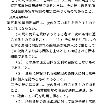
特定高周波数無線局であるときは、その局に係る同項
の価額競争実施指針の規定に基づくものであること。
（漁業用海岸局）
第五条
漁業用海岸局は、次の各号の条件を満たすもので
なければならない。
一
その局の免許を受けようとする者は、次の条件に適
合するものであること。 （１） その局を利用しよう
とする漁船に開設される船舶局の免許人又は主として
その免許人より成る団体を主体として構成される団体
組織であること。
（２） その局の運営自体を営利の目的としないもの
であること。
（３） 漁船に開設される船舶局の免許人に対し無差
別に加入を認めるものであること。
二
その局の開設地は、次の条件に適合するものである
こと。 （１） 漁業根拠地の漁民が通信上迅速、か
つ、確実にその局を利用し得ること。
（２） 所属漁船の漁猟海域に対して電波伝搬上高能