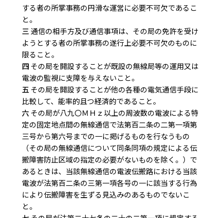
する者の所掌事務の円滑な運営に必要不可欠であるこ
と。
三
通信の相手方及び通信事項は、その局の免許を受け
ようとする者の所掌事務の遂行上必要不可欠のものに
限ること。
四
その局を開設することが既設の無線局等の運用又は
電波の監視に支障を与えないこと。
五
その局を開設することが他の各種の電気通信手段に
比較して、能率的且つ経済的であること。
六
その局が八九〇ＭＨｚ以上の周波数の電波による特
定の固定地点間の無線通信で法第百二条の二第一項第
三号から第六号までの一に掲げるものを行なうもの
（その局の無線通信について同条同項の規定による伝
搬障害防止区域の指定の必要がないものを除く。）で
あるときは、当該無線通信の電波伝搬路における当該
電波が法第百二条の三第一項各号の一に該当する行為
により伝搬障害を生ずる見込みのあるものでないこ
と。
七
その局が法第二十七条の二十の二第一項に規定する