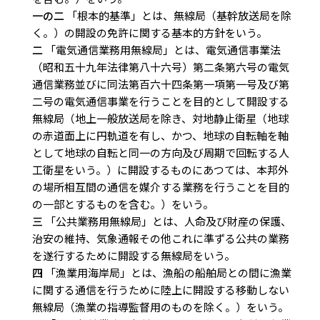
一の二
「根本的基準」とは、無線局（基幹放送局を除
く。）の開設の免許に関する基本的方針をいう。
二
「電気通信業務用無線局」とは、電気通信事業法
（昭和五十九年法律第八十六号）第二条第六号の電気
通信業務並びに同法第百六十四条第一項第一号及び第
二号の電気通信事業を行うことを目的として開設する
無線局（地上一般放送局を除き、対地静止衛星（地球
の赤道面上に円軌道を有し、かつ、地球の自転軸を軸
として地球の自転と同一の方向及び周期で回転する人
工衛星をいう。）に開設するものにあつては、本邦外
の場所相互間の通信を媒介する業務を行うことを目的
の一部とするものを含む。）をいう。
三
「公共業務用無線局」とは、人命及び財産の保護、
治安の維持、気象通報その他これに準ずる公共の業務
を遂行するために開設する無線局をいう。
四
「漁業用海岸局」とは、漁船の船舶局との間に漁業
に関する通信を行うために陸上に開設する移動しない
無線局（漁業の指導監督用のものを除く。）をいう。